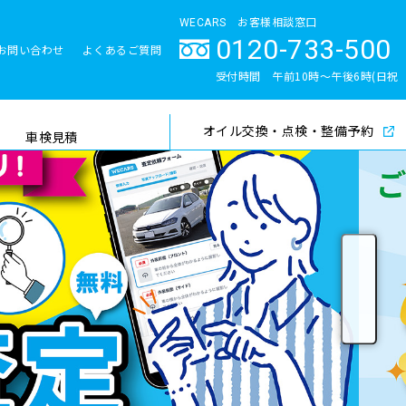
WECARS お客様相談窓口
0120-733-500
お問い合わせ
よくあるご質問
とサポート体制
受付時間 午前10時〜午後6時(日祝
除く)
オイル交換・点検・整備予約
検索
車検見積