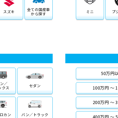
全ての
国産車
スズキ
ミニ
プ
から探す
50万円
ン／
セダン
100万円 〜 
ックス
200万円 〜 
ロカン
バン／
トラック
400万円 〜 