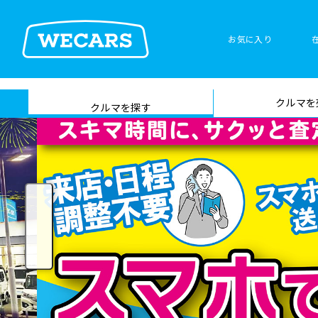
お気に入り
車検サービス トップ
クルマを
在庫検索
サイト内検
クルマを探す
索