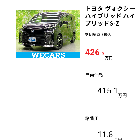
トヨタ ヴォクシー
車検サービス トップ
オイル交換・点検・整備予約
ハイブリッド ハイ
ブリッドS-Z
車検料金・メニュー
お役立ち情報
支払総額
（税込）
品質管理とサポート体制
426
お問い合わせ
.9
万円
車両価格
企業情報
採用情報
415.1
万円
0120-733-500
諸費用
11.8
万円