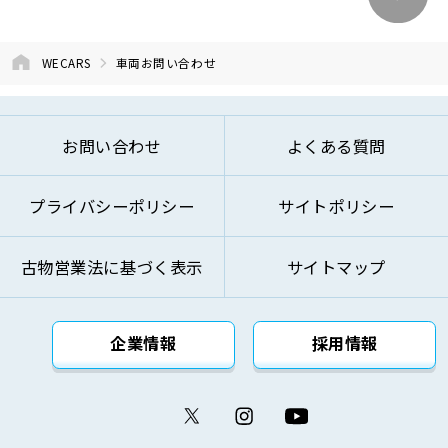
④商品およびサービスの改善、企画、研究お
よび開発のため
⑤お問い合わせへのご対応およびお客様への
WECARS
車両お問い合わせ
ご連絡のため
⑥ご来訪およびお問い合わせ等の記録の管理
のため
お問い合わせ
よくある質問
⑦本基本方針記載の方法により第三者に対し
て提供するため
プライバシーポリシー
サイトポリシー
⑧その他自動車関連業およびこれらに付帯・
関連するサービスの提供のため
古物営業法に基づく表示
サイトマップ
上記の利用目的を変更する場合には、変更後の利用
目的が変更前の利用目的と相当の関連性を有すると
合理的に認められる範囲においてのみ変更を行い、
企業情報
採用情報
その内容をご本人に対し、原則として書面等（電磁
的記録を含みます。）により通知し、または弊社の
ウェブサイト等により公表します。