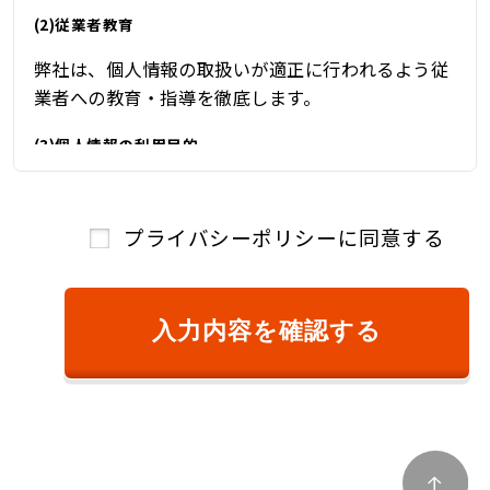
(2)従業者教育
弊社は、個人情報の取扱いが適正に行われるよう従
業者への教育・指導を徹底します。
(3)個人情報の利用目的
弊社は、自動車関連業を営んでおり、自動車関連業
を通じて取得した個人情報を、下記の目的の範囲内
プライバシーポリシーに同意する
で、適法かつ公正に利用し、その他の目的に利用す
ることはありません。
①ご本人様確認のため
入力内容を確認する
②商品またはサービスのご提供およびその対
価のご請求のため
③キャンペーン、懸賞、新サービス等のご案
内、および、顧客満足度調査等のアンケート等
を依頼するため