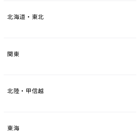
北海道・東北
北海道
青森県
4
1
関東
岩手県
宮城県
1
6
茨城県
栃木県
8
6
秋田県
山形県
1
1
北陸・甲信越
群馬県
埼玉県
5
17
福島県
2
新潟県
富山県
5
2
千葉県
東京都
10
17
東海
石川県
福井県
2
2
神奈川県
18