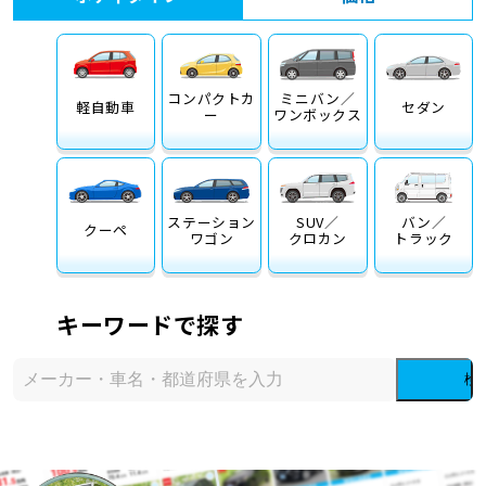
コンパクトカ
ミニバン／
軽自動車
セダン
ー
ワンボックス
ステーション
SUV／
バン／
クーペ
ワゴン
クロカン
トラック
キーワードで探す
検