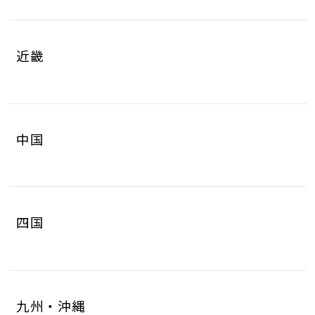
岐阜県
静岡県
4
8
山梨県
長野県
2
3
近畿
愛知県
三重県
16
4
滋賀県
京都府
3
4
中国
大阪府
兵庫県
14
14
鳥取県
島根県
2
0
奈良県
和歌山県
2
3
四国
岡山県
広島県
4
5
徳島県
香川県
2
3
山口県
8
九州・沖縄