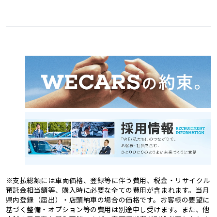
愛媛県
高知県
3
1
福岡県
佐賀県
11
4
熊本県
大分県
4
2
長崎県
宮崎県
2
3
鹿児島県
沖縄県
2
1
※支払総額には車両価格、登録等に伴う費用、税金・リサイクル
預託金相当額等、購入時に必要な全ての費用が含まれます。当月
県内登録（届出）・店頭納車の場合の価格です。お客様の要望に
基づく整備・オプション等の費用は別途申し受けます。また、他