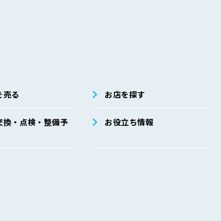
別途定めており、その具体的内容は主として以下のとおりです。安全
係法令・ガイドライン等の遵守」、「安全管理措置に関する事項」、
を売る
お店を探す
ごとに、取扱方法、責任者・担当者およびその任務等についての規程
交換・点検・整備予
お役立ち情報
運用
整備と実施