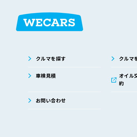
弊社は、個人データの安全管理措置に関する社内規程を
せ先までお寄せください。
① 基本方針の整備
個人データの適正な取扱いの確保のため、「関
策定し、必要に応じて見直しています。
在庫検索
サイト内検
索
② 個人データの安全管理に係る取扱規程の整備
クルマを探す
クルマ
取得、利用、保存、提供、削除・廃棄等の段階
③ 組織的安全管理措置
車検見積
オイル
約
個人データの管理責任者等の設置
就業規則等における安全管理措置の整備
お問い合わせ
個人データの安全管理に係る取扱規程に従った
個人データの取扱状況を確認できる手段の整備
個人データの取扱状況の点検および監査体制の
漏えい等事案に対応する体制の整備
④ 人的安全管理措置