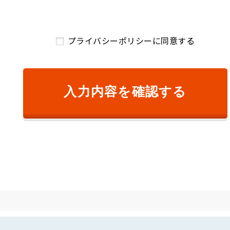
ご請求のため
および、顧客満足度調査等のアンケート等を依頼するため
プライバシーポリシーに同意する
開発のため
絡のため
め
供するため
入力内容を確認する
するサービスの提供のため
が変更前の利用目的と相当の関連性を有すると合理的に認められる範
知し、または弊社のウェブサイト等により公表します。
り個人情報を取得します。
ものをいいます。以下同様です。）の漏えい、滅失または毀損の防止
キュリティ対策を講じるとともに、利用目的の達成に必要とされる正