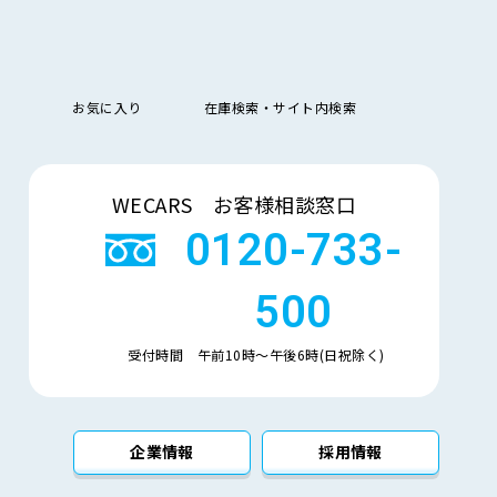
管理措置に関するご質問については、下記のお問い合わ
お気に入り
在庫検索・サイト内検索
「質問および苦情処理の窓口」等について本基本方針を
検索
WECARS お客様相談窓口
を整備し、必要に応じて見直しています。
0120-733-
500
受付時間 午前10時〜午後6時(日祝除く)
企業情報
採用情報