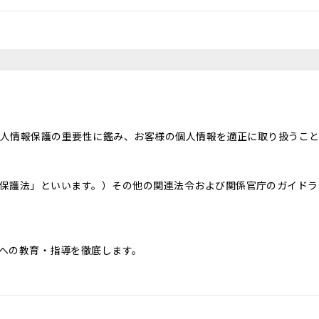
、個人情報保護の重要性に鑑み、お客様の個人情報を適正に取り扱うこ
保護法」といいます。）その他の関連法令および関係官庁のガイドラ
への教育・指導を徹底します。
じて取得した個人情報を、下記の目的の範囲内で、適法かつ公正に利