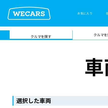
お気に入り
車検サービス トップ
クルマを
在庫検索
サイト内検
クルマを探す
索
車
選択した車両