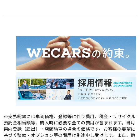
愛媛県
高知県
3
1
福岡県
佐賀県
11
4
熊本県
大分県
4
2
長崎県
宮崎県
2
3
鹿児島県
沖縄県
2
1
※支払総額には車両価格、登録等に伴う費用、税金・リサイクル
預託金相当額等、購入時に必要な全ての費用が含まれます。当月
県内登録（届出）・店頭納車の場合の価格です。お客様の要望に
基づく整備・オプション等の費用は別途申し受けます。また、他