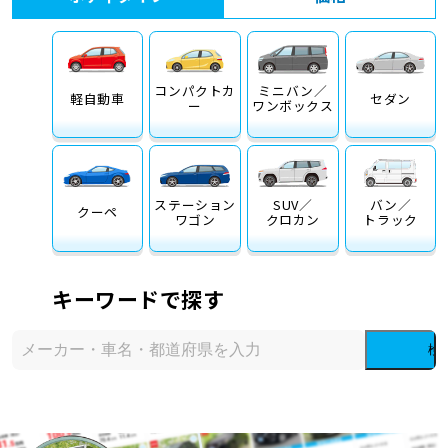
コンパクトカ
ミニバン／
軽自動車
セダン
ー
ワンボックス
ステーション
SUV／
バン／
クーペ
ワゴン
クロカン
トラック
キーワードで探す
検