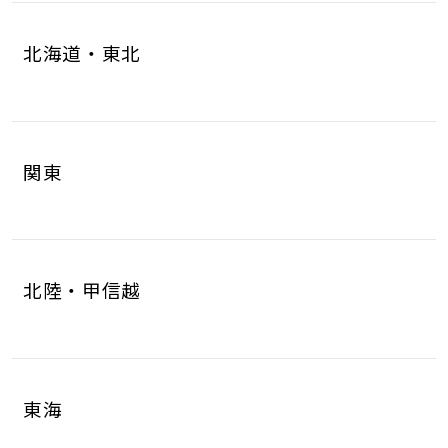
北海道・東北
北海道
青森県
4
1
関東
岩手県
宮城県
1
6
茨城県
栃木県
8
6
秋田県
山形県
1
1
北陸・甲信越
群馬県
埼玉県
5
17
福島県
2
新潟県
富山県
5
2
千葉県
東京都
10
17
東海
石川県
福井県
2
2
神奈川県
18