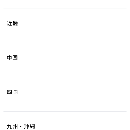
岐阜県
静岡県
4
8
山梨県
長野県
2
3
近畿
愛知県
三重県
16
4
滋賀県
京都府
3
4
中国
大阪府
兵庫県
14
14
鳥取県
島根県
2
0
奈良県
和歌山県
2
3
四国
岡山県
広島県
4
5
徳島県
香川県
2
3
山口県
8
九州・沖縄