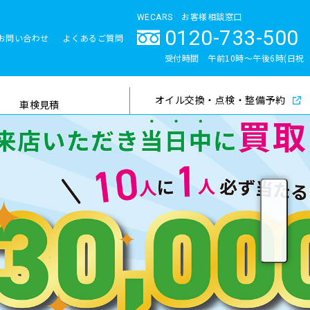
WECARS お客様相談窓口
0120-733-500
お問い合わせ
よくあるご質問
とサポート体制
受付時間 午前10時〜午後6時(日祝
除く)
オイル交換・点検・整備予約
検索
車検見積