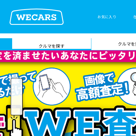
お気に入り
車検サービス トップ
クルマを
在庫検索
サイト内検
クルマを探す
索