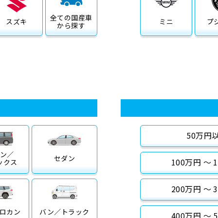
全ての
国産車
スズキ
ミニ
プ
から探す
50万円
ン／
セダン
100万円 〜 
ックス
200万円 〜 
ロカン
バン／
トラック
400万円 〜 