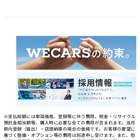
愛媛県
高知県
3
1
福岡県
佐賀県
11
4
熊本県
大分県
4
2
長崎県
宮崎県
2
3
鹿児島県
沖縄県
2
1
※支払総額には車両価格、登録等に伴う費用、税金・リサイクル
預託金相当額等、購入時に必要な全ての費用が含まれます。当月
県内登録（届出）・店頭納車の場合の価格です。お客様の要望に
基づく整備・オプション等の費用は別途申し受けます。また、他