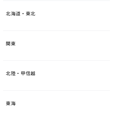
北海道・東北
北海道
青森県
4
1
関東
岩手県
宮城県
1
6
茨城県
栃木県
8
6
秋田県
山形県
1
1
北陸・甲信越
群馬県
埼玉県
5
17
福島県
2
新潟県
富山県
5
2
千葉県
東京都
10
17
東海
石川県
福井県
2
2
神奈川県
18