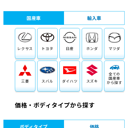
車検サービス トップ
オイル交換・点検・整備予約
国産車
輸入車
車検料金・メニュー
お役立ち情報
品質管理とサポート体制
お問い合わせ
レクサス
トヨタ
日産
ホンダ
マツダ
全ての
国産車
三菱
スバル
ダイハツ
スズキ
から探す
価格・ボディタイプから探す
ボディタイプ
価格