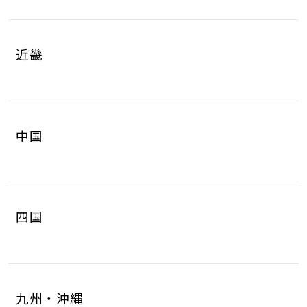
岐阜県
静岡県
4
8
山梨県
長野県
2
3
近畿
愛知県
三重県
16
4
滋賀県
京都府
3
4
中国
大阪府
兵庫県
14
14
鳥取県
島根県
2
0
奈良県
和歌山県
2
3
四国
岡山県
広島県
4
5
徳島県
香川県
2
3
山口県
8
九州・沖縄