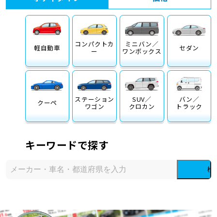
コンパクトカ
ミニバン／
軽自動車
セダン
ー
ワンボックス
ステーション
SUV／
バン／
クーペ
ワゴン
クロカン
トラック
キーワードで探す
検