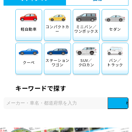
コンパクトカ
ミニバン／
軽自動車
セダン
ー
ワンボックス
ステーション
SUV／
バン／
クーペ
ワゴン
クロカン
トラック
キーワードで探す
検