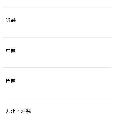
岐阜県
静岡県
4
8
山梨県
長野県
2
3
近畿
愛知県
三重県
16
4
滋賀県
京都府
3
4
中国
大阪府
兵庫県
14
14
鳥取県
島根県
2
0
奈良県
和歌山県
2
3
四国
岡山県
広島県
4
5
徳島県
香川県
2
3
山口県
8
九州・沖縄