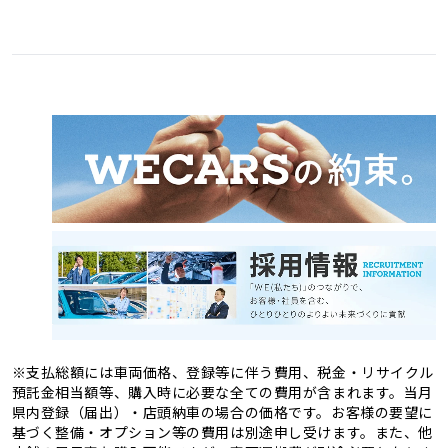
愛媛県
高知県
3
1
福岡県
佐賀県
11
4
熊本県
大分県
4
2
長崎県
宮崎県
2
3
鹿児島県
沖縄県
2
1
※支払総額には車両価格、登録等に伴う費用、税金・リサイクル
預託金相当額等、購入時に必要な全ての費用が含まれます。当月
県内登録（届出）・店頭納車の場合の価格です。お客様の要望に
基づく整備・オプション等の費用は別途申し受けます。また、他