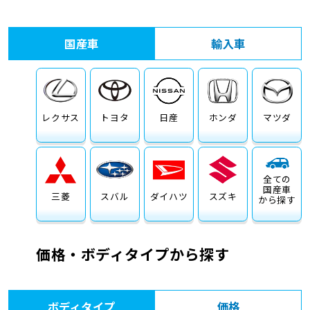
車検サービス トップ
オイル交換・点検・整備予約
国産車
輸入車
車検料金・メニュー
お役立ち情報
品質管理とサポート体制
お問い合わせ
レクサス
トヨタ
日産
ホンダ
マツダ
全ての
国産車
三菱
スバル
ダイハツ
スズキ
から探す
価格・ボディタイプから探す
ボディタイプ
価格