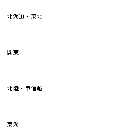
北海道・東北
北海道
青森県
4
1
関東
岩手県
宮城県
1
6
茨城県
栃木県
8
6
秋田県
山形県
1
1
北陸・甲信越
群馬県
埼玉県
5
17
福島県
2
新潟県
富山県
5
2
千葉県
東京都
10
17
東海
石川県
福井県
2
2
神奈川県
18