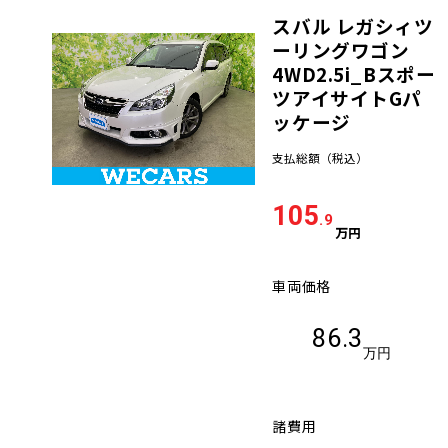
スバル レガシィツ
車検サービス トップ
オイル交換・点検・整備予約
ーリングワゴン
4WD2.5i_Bスポー
車検料金・メニュー
ツアイサイトGパ
お役立ち情報
ッケージ
品質管理とサポート体制
支払総額
（税込）
お問い合わせ
105
.9
万円
企業情報
採用情報
車両価格
86.3
万円
0120-733-500
諸費用