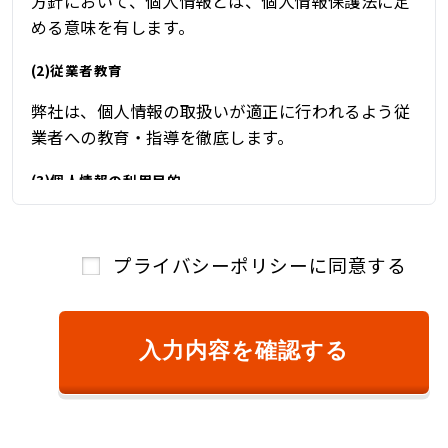
方針において、個人情報とは、個人情報保護法に定
める意味を有します。
(2)従業者教育
弊社は、個人情報の取扱いが適正に行われるよう従
業者への教育・指導を徹底します。
(3)個人情報の利用目的
弊社は、自動車関連業を営んでおり、自動車関連業
を通じて取得した個人情報を、下記の目的の範囲内
プライバシーポリシーに同意する
で、適法かつ公正に利用し、その他の目的に利用す
ることはありません。
①ご本人様確認のため
入力内容を確認する
②商品またはサービスのご提供およびその対
価のご請求のため
③キャンペーン、懸賞、新サービス等のご案
内、および、顧客満足度調査等のアンケート等