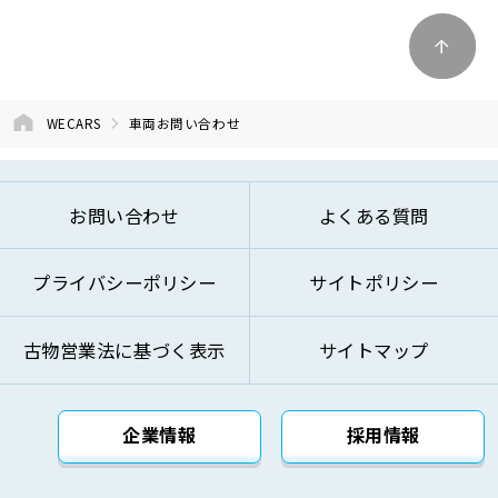
を依頼するため
④商品およびサービスの改善、企画、研究お
よび開発のため
⑤お問い合わせへのご対応およびお客様への
WECARS
車両お問い合わせ
ご連絡のため
⑥ご来訪およびお問い合わせ等の記録の管理
のため
お問い合わせ
よくある質問
⑦本基本方針記載の方法により第三者に対し
て提供するため
プライバシーポリシー
サイトポリシー
⑧その他自動車関連業およびこれらに付帯・
関連するサービスの提供のため
古物営業法に基づく表示
サイトマップ
上記の利用目的を変更する場合には、変更後の利用
目的が変更前の利用目的と相当の関連性を有すると
合理的に認められる範囲においてのみ変更を行い、
企業情報
採用情報
その内容をご本人に対し、原則として書面等（電磁
的記録を含みます。）により通知し、または弊社の