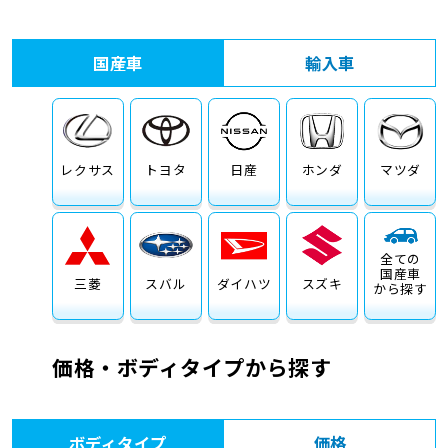
車検サービス トップ
オイル交換・点検・整備予約
国産車
輸入車
車検料金・メニュー
お役立ち情報
品質管理とサポート体制
お問い合わせ
レクサス
トヨタ
日産
ホンダ
マツダ
全ての
国産車
三菱
スバル
ダイハツ
スズキ
から探す
価格・ボディタイプから探す
ボディタイプ
価格