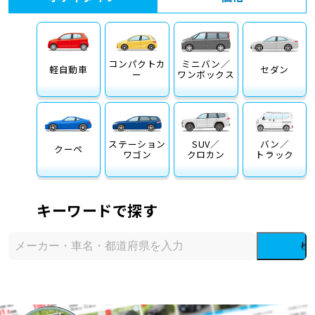
コンパクトカ
ミニバン／
軽自動車
セダン
ー
ワンボックス
ステーション
SUV／
バン／
クーペ
ワゴン
クロカン
トラック
キーワードで探す
検