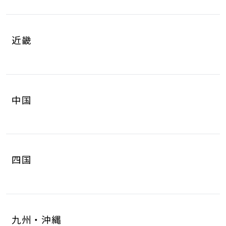
岐阜県
静岡県
4
8
山梨県
長野県
2
3
近畿
愛知県
三重県
16
4
滋賀県
京都府
3
4
中国
大阪府
兵庫県
14
14
鳥取県
島根県
2
0
奈良県
和歌山県
2
3
四国
岡山県
広島県
4
5
徳島県
香川県
2
3
山口県
8
九州・沖縄