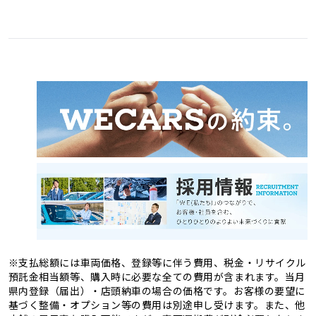
愛媛県
高知県
3
1
福岡県
佐賀県
11
4
熊本県
大分県
4
2
長崎県
宮崎県
2
3
鹿児島県
沖縄県
2
1
※支払総額には車両価格、登録等に伴う費用、税金・リサイクル
預託金相当額等、購入時に必要な全ての費用が含まれます。当月
県内登録（届出）・店頭納車の場合の価格です。お客様の要望に
基づく整備・オプション等の費用は別途申し受けます。また、他