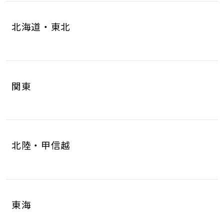
北海道・東北
北海道
青森県
4
1
関東
岩手県
宮城県
1
6
茨城県
栃木県
8
6
秋田県
山形県
1
1
北陸・甲信越
群馬県
埼玉県
5
17
福島県
2
新潟県
富山県
5
2
千葉県
東京都
10
17
東海
石川県
福井県
2
2
神奈川県
18