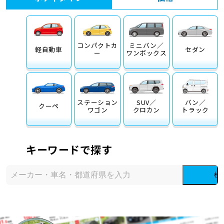
コンパクトカ
ミニバン／
軽自動車
セダン
ー
ワンボックス
ステーション
SUV／
バン／
クーペ
ワゴン
クロカン
トラック
キーワードで探す
検