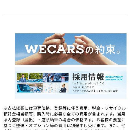
愛媛県
高知県
3
1
福岡県
佐賀県
11
4
熊本県
大分県
4
2
長崎県
宮崎県
2
3
鹿児島県
沖縄県
2
1
※支払総額には車両価格、登録等に伴う費用、税金・リサイクル
預託金相当額等、購入時に必要な全ての費用が含まれます。当月
県内登録（届出）・店頭納車の場合の価格です。お客様の要望に
基づく整備・オプション等の費用は別途申し受けます。また、他