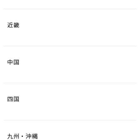
岐阜県
静岡県
4
8
山梨県
長野県
2
3
近畿
愛知県
三重県
16
4
滋賀県
京都府
3
4
中国
大阪府
兵庫県
14
14
鳥取県
島根県
2
0
奈良県
和歌山県
2
3
四国
岡山県
広島県
4
5
徳島県
香川県
2
3
山口県
8
九州・沖縄