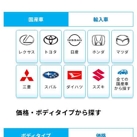
車検サービス トップ
オイル交換・点検・整備予約
国産車
輸入車
車検料金・メニュー
お役立ち情報
品質管理とサポート体制
お問い合わせ
レクサス
トヨタ
日産
ホンダ
マツダ
全ての
国産車
三菱
スバル
ダイハツ
スズキ
から探す
価格・ボディタイプから探す
ボディタイプ
価格