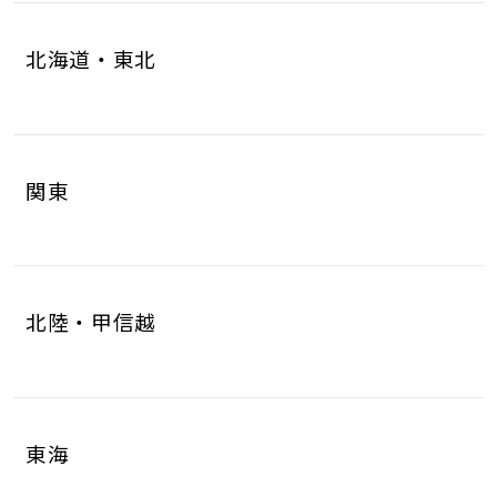
北海道・東北
北海道
青森県
4
1
関東
岩手県
宮城県
1
6
茨城県
栃木県
8
6
秋田県
山形県
1
1
北陸・甲信越
群馬県
埼玉県
5
17
福島県
2
新潟県
富山県
5
2
千葉県
東京都
10
17
東海
石川県
福井県
2
2
神奈川県
18