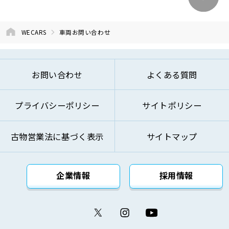
④商品およびサービスの改善、企画、研究お
よび開発のため
⑤お問い合わせへのご対応およびお客様への
WECARS
車両お問い合わせ
ご連絡のため
⑥ご来訪およびお問い合わせ等の記録の管理
のため
お問い合わせ
よくある質問
⑦本基本方針記載の方法により第三者に対し
て提供するため
プライバシーポリシー
サイトポリシー
⑧その他自動車関連業およびこれらに付帯・
関連するサービスの提供のため
古物営業法に基づく表示
サイトマップ
上記の利用目的を変更する場合には、変更後の利用
目的が変更前の利用目的と相当の関連性を有すると
合理的に認められる範囲においてのみ変更を行い、
企業情報
採用情報
その内容をご本人に対し、原則として書面等（電磁
的記録を含みます。）により通知し、または弊社の
ウェブサイト等により公表します。