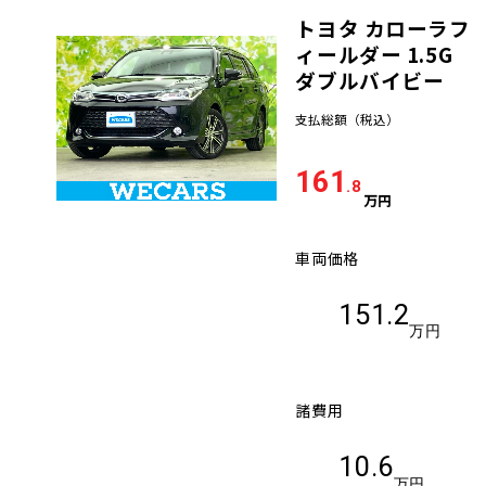
トヨタ カローラフ
車検サービス トップ
オイル交換・点検・整備予約
ィールダー 1.5G
ダブルバイビー
車検料金・メニュー
お役立ち情報
支払総額
（税込）
品質管理とサポート体制
161
お問い合わせ
.8
万円
車両価格
企業情報
採用情報
151.2
万円
0120-733-500
諸費用
10.6
万円