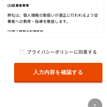
(2)従業者教育
弊社は、個人情報の取扱いが適正に行われるよう従
業者への教育・指導を徹底します。
(3)個人情報の利用目的
弊社は、自動車関連業を営んでおり、自動車関連業
を通じて取得した個人情報を、下記の目的の範囲内
プライバシーポリシーに同意する
で、適法かつ公正に利用し、その他の目的に利用す
ることはありません。
①ご本人様確認のため
入力内容を確認する
②商品またはサービスのご提供およびその対
価のご請求のため
③キャンペーン、懸賞、新サービス等のご案
内、および、顧客満足度調査等のアンケート等
を依頼するため