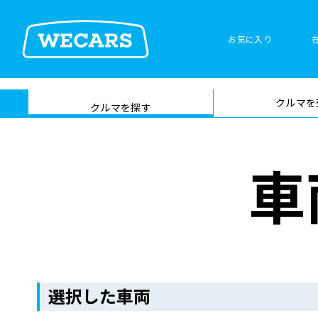
お気に入り
車検サービス トップ
クルマを
在庫検索
サイト内検
クルマを探す
索
車
選択した車両