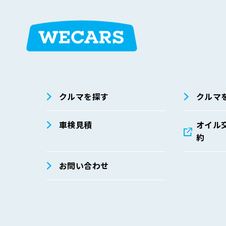
弊社は、個人データの安全管理措置に関する社内規程を
せ先までお寄せください。
① 基本方針の整備
個人データの適正な取扱いの確保のため、「関
策定し、必要に応じて見直しています。
在庫検索
サイト内検
索
② 個人データの安全管理に係る取扱規程の整備
クルマを探す
クルマ
取得、利用、保存、提供、削除・廃棄等の段階
③ 組織的安全管理措置
車検見積
オイル
約
個人データの管理責任者等の設置
就業規則等における安全管理措置の整備
お問い合わせ
個人データの安全管理に係る取扱規程に従った
個人データの取扱状況を確認できる手段の整備
個人データの取扱状況の点検および監査体制の
漏えい等事案に対応する体制の整備
④ 人的安全管理措置