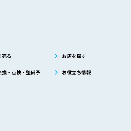
別途定めており、その具体的内容は主として以下のとおりです。安全
係法令・ガイドライン等の遵守」、「安全管理措置に関する事項」、
を売る
お店を探す
ごとに、取扱方法、責任者・担当者およびその任務等についての規程
交換・点検・整備予
お役立ち情報
運用
整備と実施