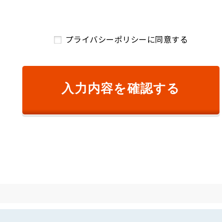
ご請求のため
および、顧客満足度調査等のアンケート等を依頼するため
プライバシーポリシーに同意する
開発のため
絡のため
め
供するため
入力内容を確認する
するサービスの提供のため
が変更前の利用目的と相当の関連性を有すると合理的に認められる範
知し、または弊社のウェブサイト等により公表します。
り個人情報を取得します。
ものをいいます。以下同様です。）の漏えい、滅失または毀損の防止
キュリティ対策を講じるとともに、利用目的の達成に必要とされる正