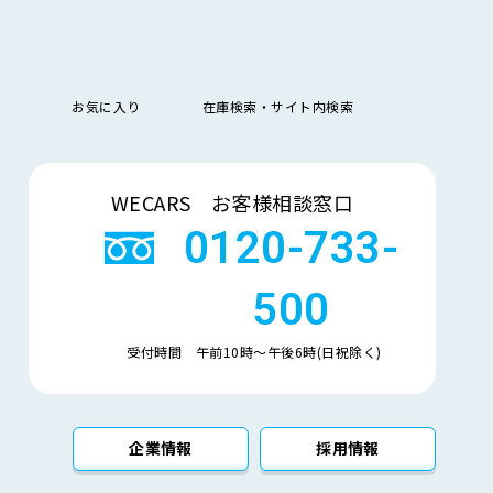
管理措置に関するご質問については、下記のお問い合わ
お気に入り
在庫検索・サイト内検索
「質問および苦情処理の窓口」等について本基本方針を
検索
WECARS お客様相談窓口
を整備し、必要に応じて見直しています。
0120-733-
500
受付時間 午前10時〜午後6時(日祝除く)
企業情報
採用情報