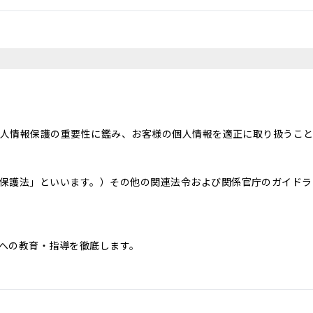
、個人情報保護の重要性に鑑み、お客様の個人情報を適正に取り扱うこ
保護法」といいます。）その他の関連法令および関係官庁のガイドラ
への教育・指導を徹底します。
じて取得した個人情報を、下記の目的の範囲内で、適法かつ公正に利