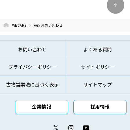
④商品およびサービスの改善、企画、研究お
よび開発のため
⑤お問い合わせへのご対応およびお客様への
WECARS
車両お問い合わせ
ご連絡のため
⑥ご来訪およびお問い合わせ等の記録の管理
のため
お問い合わせ
よくある質問
⑦本基本方針記載の方法により第三者に対し
て提供するため
プライバシーポリシー
サイトポリシー
⑧その他自動車関連業およびこれらに付帯・
関連するサービスの提供のため
古物営業法に基づく表示
サイトマップ
上記の利用目的を変更する場合には、変更後の利用
目的が変更前の利用目的と相当の関連性を有すると
合理的に認められる範囲においてのみ変更を行い、
企業情報
採用情報
その内容をご本人に対し、原則として書面等（電磁
的記録を含みます。）により通知し、または弊社の
ウェブサイト等により公表します。