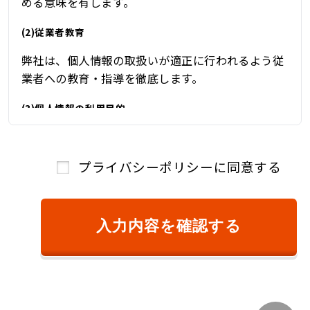
める意味を有します。
(2)従業者教育
弊社は、個人情報の取扱いが適正に行われるよう従
業者への教育・指導を徹底します。
(3)個人情報の利用目的
弊社は、自動車関連業を営んでおり、自動車関連業
を通じて取得した個人情報を、下記の目的の範囲内
プライバシーポリシーに同意する
で、適法かつ公正に利用し、その他の目的に利用す
ることはありません。
①ご本人様確認のため
入力内容を確認する
②商品またはサービスのご提供およびその対
価のご請求のため
③キャンペーン、懸賞、新サービス等のご案
内、および、顧客満足度調査等のアンケート等
を依頼するため