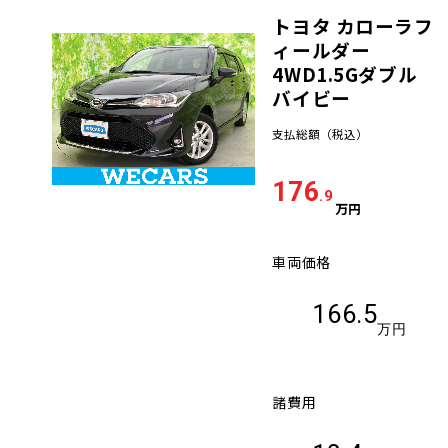
トヨタ カローラフ
車検サービス トップ
オイル交換・点検・整備予約
ィールダー
4WD1.5Gダブル
車検料金・メニュー
バイビー
お役立ち情報
支払総額
（税込）
品質管理とサポート体制
お問い合わせ
176
.9
万円
企業情報
採用情報
車両価格
166.5
万円
0120-733-500
諸費用