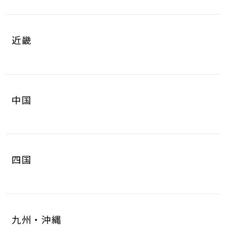
岐阜県
静岡県
4
8
山梨県
長野県
2
3
近畿
愛知県
三重県
16
4
滋賀県
京都府
3
4
中国
大阪府
兵庫県
14
14
鳥取県
島根県
2
0
奈良県
和歌山県
2
3
四国
岡山県
広島県
4
5
徳島県
香川県
2
3
山口県
8
九州・沖縄