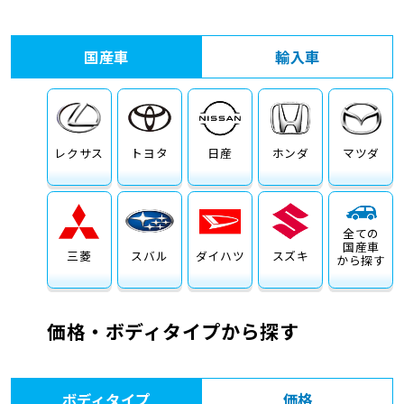
車検サービス トップ
オイル交換・点検・整備予約
国産車
輸入車
車検料金・メニュー
お役立ち情報
品質管理とサポート体制
お問い合わせ
レクサス
トヨタ
日産
ホンダ
マツダ
全ての
国産車
三菱
スバル
ダイハツ
スズキ
から探す
価格・ボディタイプから探す
ボディタイプ
価格