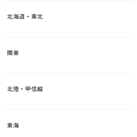
北海道・東北
北海道
青森県
4
1
関東
岩手県
宮城県
1
6
茨城県
栃木県
8
6
秋田県
山形県
1
1
北陸・甲信越
群馬県
埼玉県
5
17
福島県
2
新潟県
富山県
5
2
千葉県
東京都
10
17
東海
石川県
福井県
2
2
神奈川県
18