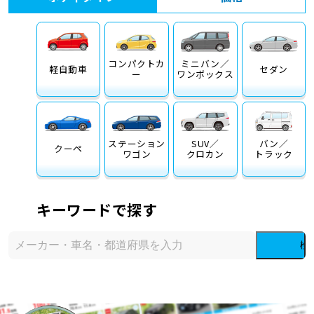
コンパクトカ
ミニバン／
軽自動車
セダン
ー
ワンボックス
ステーション
SUV／
バン／
クーペ
ワゴン
クロカン
トラック
キーワードで探す
検