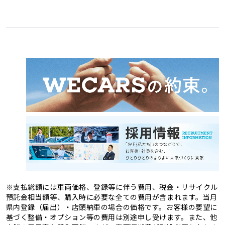
愛媛県
高知県
3
1
福岡県
佐賀県
11
4
熊本県
大分県
4
2
長崎県
宮崎県
2
3
鹿児島県
沖縄県
2
1
※支払総額には車両価格、登録等に伴う費用、税金・リサイクル
預託金相当額等、購入時に必要な全ての費用が含まれます。当月
県内登録（届出）・店頭納車の場合の価格です。お客様の要望に
基づく整備・オプション等の費用は別途申し受けます。また、他