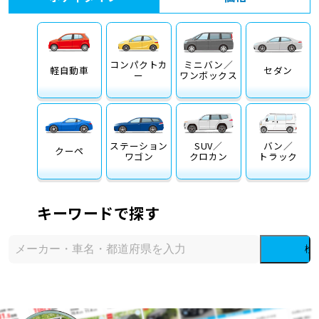
コンパクトカ
ミニバン／
軽自動車
セダン
ー
ワンボックス
ステーション
SUV／
バン／
クーペ
ワゴン
クロカン
トラック
キーワードで探す
検