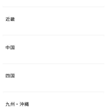
岐阜県
静岡県
4
8
山梨県
長野県
2
3
近畿
愛知県
三重県
16
4
滋賀県
京都府
3
4
中国
大阪府
兵庫県
14
14
鳥取県
島根県
2
0
奈良県
和歌山県
2
3
四国
岡山県
広島県
4
5
徳島県
香川県
2
3
山口県
8
九州・沖縄