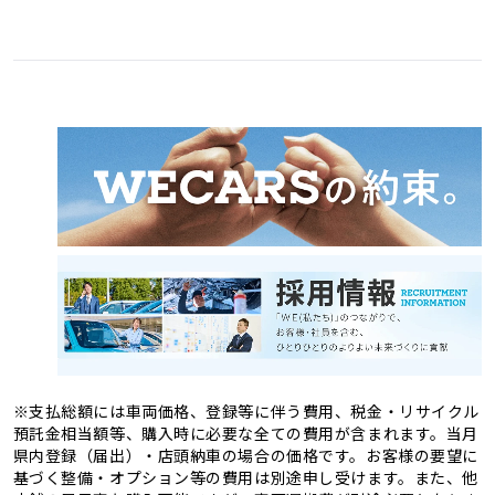
愛媛県
高知県
3
1
福岡県
佐賀県
11
4
熊本県
大分県
4
2
長崎県
宮崎県
2
3
鹿児島県
沖縄県
2
1
※支払総額には車両価格、登録等に伴う費用、税金・リサイクル
預託金相当額等、購入時に必要な全ての費用が含まれます。当月
県内登録（届出）・店頭納車の場合の価格です。お客様の要望に
基づく整備・オプション等の費用は別途申し受けます。また、他