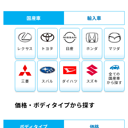
車検サービス トップ
オイル交換・点検・整備予約
国産車
輸入車
車検料金・メニュー
お役立ち情報
品質管理とサポート体制
お問い合わせ
レクサス
トヨタ
日産
ホンダ
マツダ
全ての
国産車
三菱
スバル
ダイハツ
スズキ
から探す
価格・ボディタイプから探す
ボディタイプ
価格