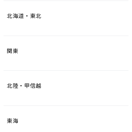
北海道・東北
北海道
青森県
4
1
関東
岩手県
宮城県
1
6
茨城県
栃木県
8
6
秋田県
山形県
1
1
北陸・甲信越
群馬県
埼玉県
5
17
福島県
2
新潟県
富山県
5
2
千葉県
東京都
10
17
東海
石川県
福井県
2
2
神奈川県
18