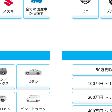
全ての
国産車
スズキ
ミニ
プ
から探す
50万円
ン／
セダン
100万円 〜 
ックス
200万円 〜 
ロカン
バン／
トラック
400万円 〜 