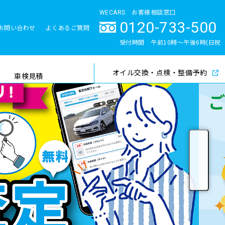
WECARS お客様相談窓口
0120-733-500
お問い合わせ
よくあるご質問
とサポート体制
受付時間 午前10時〜午後6時(日祝
除く)
オイル交換・点検・整備予約
検索
車検見積