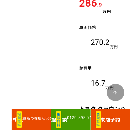
286
.9
万円
車両価格
270.2
万円
諸費用
16.7
万円
トヨタ クラウンハ
相談無料
相談無料
商談無料
イブリッド ハイブ
0120-598-710
最新の在庫状況を確認
相談
電話
相談
来店予約
WEB
リッドロイヤルサ