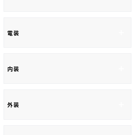
コーナーセンサー
クルーズコントロール
ブラインドスポットモ
電装
ニター
ETC
フルセグTV
内装
DVD再生
CD
Bluetooth接続
USB入力端子
ハーフレザーシート
ベンチシート
外装
HDMI接続
3列シート
フルフラット
フルエアロ
HID