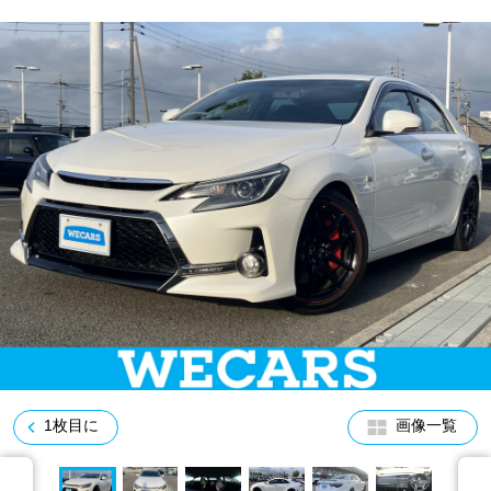
車検サービス トップ
オイル交換・点検・整備予約
車検料金・メニュー
お役立ち情報
品質管理とサポート体制
お問い合わせ
企業情報
採用情報
0120-733-500
1枚目に
画像一覧