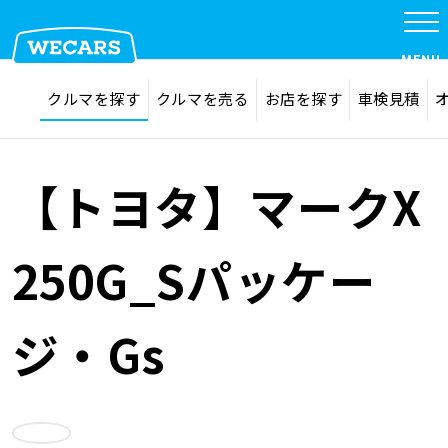
特集
MENU
探す
お気に入り
クルマを探す
クルマを売る
お店を探す
車検見積
在庫検索
サイト内検索
クルマを探す
検索
【トヨタ】マークX
クルマを売る
250G_Sパッケー
お店を探す
ジ・Gs
車検見積
お気に入り