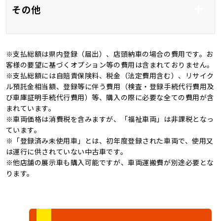
その他
アルミホイール19イ
バックカメラ
ンチ
※支払総額は県内登録（届出）、店頭納車の場合の費用です。お
ＨＩＤ
オートマチックハイビ
新品タイヤ
ワンオーナー
客様の要望に基づくオプション等の費用は含まれておりません。
ーム
※支払総額には自賠責保険料、税金（法定費用含む）、リサイク
記録簿
4WD
ル預託金相当額、登録等に伴う費用（検査・登録手続代行費用及
オートライト
び車庫証明手続代行費用）等、購入の際に必要な全ての費用が含
キャンピングカー
まれています。
※車両価格は消費税を含みますが、「福祉車両」は非課税となっ
ています。
※「登録済み未使用車」とは、初年度登録された車両で、使用又
は運行に供されていない中古車です。
※他店舗の展示車も購入可能ですが、車両運搬費が別途必要とな
ります。