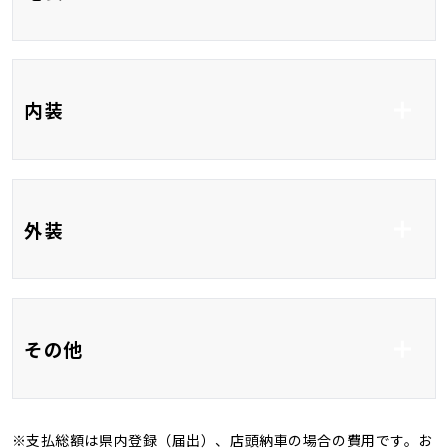
ETC
フルセグTV
内装
Bluetooth接続
USB入力端子
HDMI接続
ベンチシート
3列シート
外装
フルフラット
フルエアロ
アルミホイール16イ
その他
ンチ
バックカメラ
ＬＥＤ
※支払総額は県内登録（届出）、店頭納車の場合の費用です。お
オートマチックハイビ
オートライト