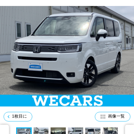
車検サービス トップ
オイル交換・点検・整備予約
車検料金・メニュー
お役立ち情報
品質管理とサポート体制
お問い合わせ
企業情報
採用情報
0120-733-500
1枚目に
画像一覧