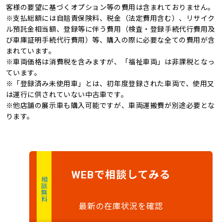
記録簿
4WD
客様の要望に基づくオプション等の費用は含まれておりません。
ーム
※支払総額には自賠責保険料、税金（法定費用含む）、リサイク
キャンピングカー
ル預託金相当額、登録等に伴う費用（検査・登録手続代行費用及
び車庫証明手続代行費用）等、購入の際に必要な全ての費用が含
まれています。
※車両価格は消費税を含みますが、「福祉車両」は非課税となっ
ています。
※「登録済み未使用車」とは、初年度登録された車両で、使用又
は運行に供されていない中古車です。
※他店舗の展示車も購入可能ですが、車両運搬費が別途必要とな
ります。
で
相談
してみる
WEB
相談無料
最新の在庫状況を確認