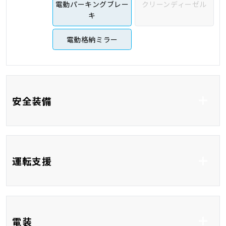
電動パーキングブレー
クリーンディーゼル
キ
電動格納ミラー
安全装備
ABS
横滑り防止システム
運転支援
車線逸脱防止支援シス
衝突被害軽減システム
テム
衝突安全ボディ
コーナーセンサー
ブラインドスポットモ
レーンアシスト
電装
ニター