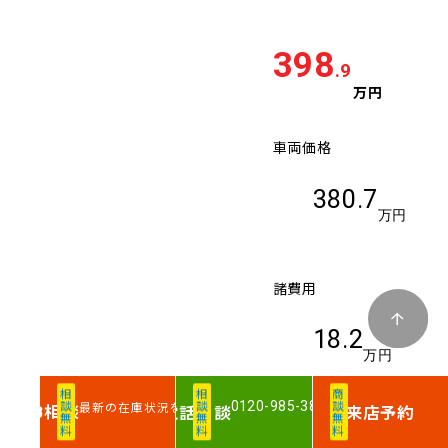
398
.9
万円
車両価格
380.7
万円
諸費用
18.2
万円
相談無料
相談無料
商談無料
0120-985-386
最新の在庫状況を確認
相談
電話
相談
来店予約
WEB
ホンダ ステップワ