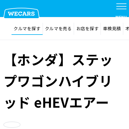
特集
MENU
探す
お気に入り
クルマを探す
クルマを売る
お店を探す
車検見積
在庫検索
サイト内検索
クルマを探す
検索
【ホンダ】ステッ
クルマを売る
プワゴンハイブリ
お店を探す
ッド eHEVエアー
車検見積
お気に入り