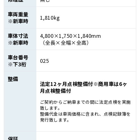
車両重量
1,810kg
※新車時
車体寸法
4,800×1,750×1,840mm
※新車時
（全長×全幅×全高）
車台番号
025
※下3桁
整備
法定12ヶ月点検整備付※商用車は6ヶ
月点検整備付
ご契約からご納車までの間に法定点検を実施
致します。
整備代金は車両価格に含まれ、点検記録簿を
発行致します。
保証