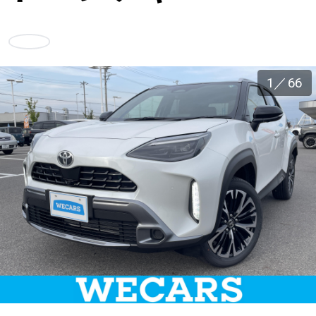
車検サービス トップ
オイル交換・点検・整備予約
お気に入り
車検料金・メニュー
お役立ち情報
1
／
66
品質管理とサポート体制
お問い合わせ
企業情報
採用情報
0120-733-500