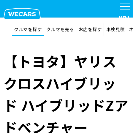
特集
MENU
探す
お気に入り
クルマを探す
クルマを売る
お店を探す
車検見積
在庫検索
サイト内検索
クルマを探す
検索
【トヨタ】ヤリス
クルマを売る
クロスハイブリッ
お店を探す
ド ハイブリッドZア
車検見積
ドベンチャー