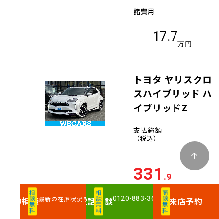
諸費用
17.7
万円
トヨタ ヤリスクロ
スハイブリッド ハ
イブリッドZ
支払総額
（税込）
331
.9
万円
相談無料
相談無料
商談無料
0120-883-360
最新の在庫状況を確認
相談
電話
相談
来店予約
WEB
車両価格