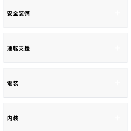
安全装備
車線逸脱防止支援シス
衝突被害軽減システム
運転支援
テム
コーナーセンサー
クルーズコントロール
ブラインドスポットモ
電装
ニター
レーンアシスト
ETC
フルセグTV
内装
ディスプレイオーディ
Bluetooth接続