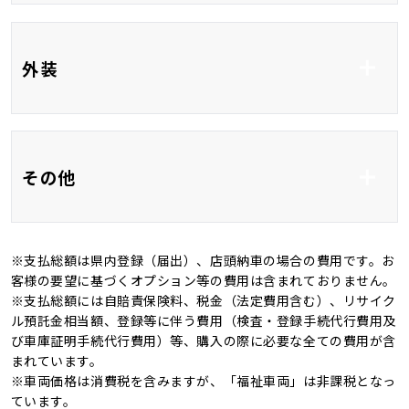
オ＋ナビ10.5インチ
USB入力端子
HDMI接続
合皮
運転席パワーシート
外装
前席シートヒーター
ベンチシート
3列シート
フルフラット
フルエアロ
アルミホイール18イ
その他
ンチ
全周囲カメラ
ＬＥＤ
※支払総額は県内登録（届出）、店頭納車の場合の費用です。お
ルーフレール
オートマチックハイビ
記録簿
登録済み未使用車
客様の要望に基づくオプション等の費用は含まれておりません。
ーム
※支払総額には自賠責保険料、税金（法定費用含む）、リサイク
4WD
キャンピングカー
ル預託金相当額、登録等に伴う費用（検査・登録手続代行費用及
オートライト
び車庫証明手続代行費用）等、購入の際に必要な全ての費用が含
まれています。
※車両価格は消費税を含みますが、「福祉車両」は非課税となっ
ています。