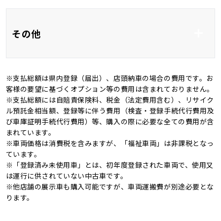
フルエアロ
アルミホイール17イ
その他
ンチ
バックカメラ
ＬＥＤ
※支払総額は県内登録（届出）、店頭納車の場合の費用です。お
ヘッドライトレベライ
オートマチックハイビ
ワンオーナー
記録簿
客様の要望に基づくオプション等の費用は含まれておりません。
ザー
ーム
※支払総額には自賠責保険料、税金（法定費用含む）、リサイク
禁煙車
4WD
ル預託金相当額、登録等に伴う費用（検査・登録手続代行費用及
オートライト
び車庫証明手続代行費用）等、購入の際に必要な全ての費用が含
キャンピングカー
まれています。
※車両価格は消費税を含みますが、「福祉車両」は非課税となっ
ています。
※「登録済み未使用車」とは、初年度登録された車両で、使用又
は運行に供されていない中古車です。
※他店舗の展示車も購入可能ですが、車両運搬費が別途必要とな
ります。