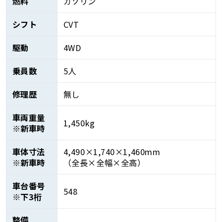
燃料
ガソリン
シフト
CVT
駆動
4WD
乗員数
5人
修理歴
無し
車両重量
1,450kg
※新車時
車体寸法
4,490×1,740×1,460mm
※新車時
（全長×全幅×全高）
車台番号
548
※下3桁
整備