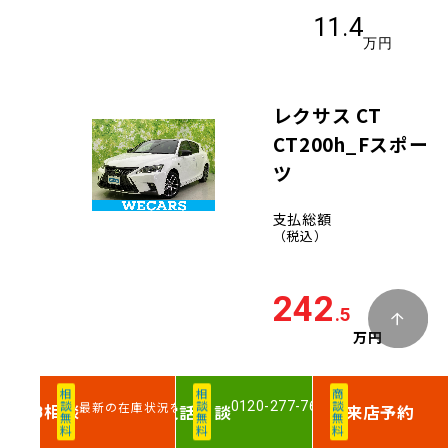
11.4
万円
レクサス CT
CT200h_Fスポー
ツ
支払総額
（税込）
242
.5
万円
車両価格
相談無料
相談無料
商談無料
0120-277-760
最新の在庫状況を確認
相談
電話
相談
来店予約
WEB
230.8