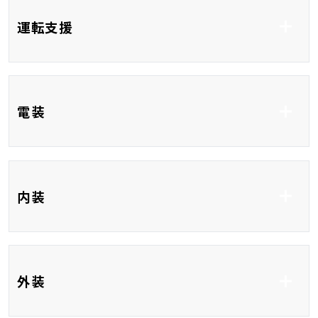
ABS
横滑り防止システム
運転支援
車線逸脱防止支援シス
衝突被害軽減システム
テム
コーナーセンサー
クルーズコントロール
ブラインドスポットモ
電装
ニター
レーンアシスト
ETC
ディスプレイオーディ
内装
オ9インチ
Bluetooth接続
USB入力端子
HDMI接続
ハーフレザーシート
ベンチシート
外装
3列シート
フルフラット