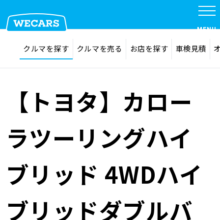
特集
MENU
探す
お気に入り
クルマを探す
クルマを売る
お店を探す
車検見積
在庫検索
サイト内検索
クルマを探す
検索
【トヨタ】カロー
クルマを売る
ラツーリングハイ
お店を探す
ブリッド 4WDハイ
車検見積
ブリッドダブルバ