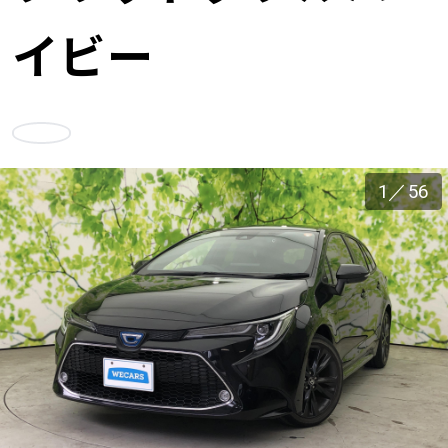
車検サービス トップ
オイル交換・点検・整備予約
イビー
車検料金・メニュー
お役立ち情報
お気に入り
品質管理とサポート体制
お問い合わせ
1
／
56
企業情報
採用情報
0120-733-500