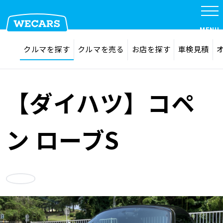
特集
MENU
探す
お気に入り
クルマを探す
クルマを売る
お店を探す
車検見積
在庫検索
サイト内検索
クルマを探す
検索
【ダイハツ】コペ
クルマを売る
ン ローブS
お店を探す
お気に入り
車検見積