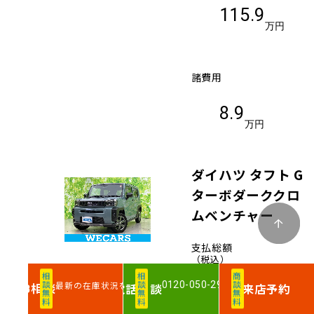
115.9
万円
諸費用
8.9
万円
ダイハツ タフト G
ターボダーククロ
ムベンチャー
支払総額
（税込）
相談無料
相談無料
商談無料
0120-050-290
最新の在庫状況を確認
相談
電話
相談
来店予約
WEB
163