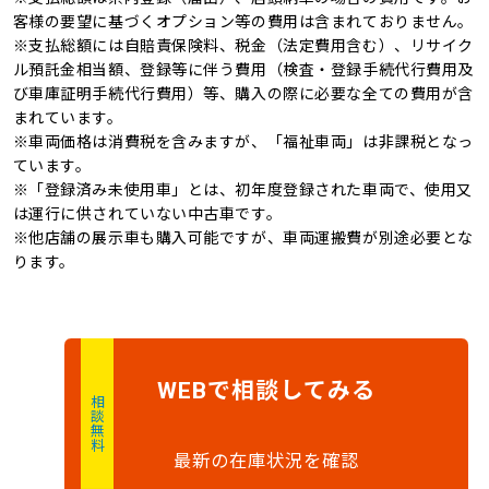
オートマチックハイビ
記録簿
禁煙車
客様の要望に基づくオプション等の費用は含まれておりません。
ーム
※支払総額には自賠責保険料、税金（法定費用含む）、リサイク
4WD
キャンピングカー
ル預託金相当額、登録等に伴う費用（検査・登録手続代行費用及
び車庫証明手続代行費用）等、購入の際に必要な全ての費用が含
まれています。
※車両価格は消費税を含みますが、「福祉車両」は非課税となっ
ています。
※「登録済み未使用車」とは、初年度登録された車両で、使用又
は運行に供されていない中古車です。
※他店舗の展示車も購入可能ですが、車両運搬費が別途必要とな
ります。
で
相談
してみる
WEB
相談無料
最新の在庫状況を確認