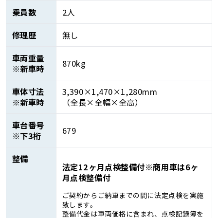
乗員数
2人
修理歴
無し
車両重量
870kg
※新車時
車体寸法
3,390×1,470×1,280mm
※新車時
（全長×全幅×全高）
車台番号
679
※下3桁
整備
法定12ヶ月点検整備付※商用車は6ヶ
月点検整備付
ご契約からご納車までの間に法定点検を実施
致します。
整備代金は車両価格に含まれ、点検記録簿を