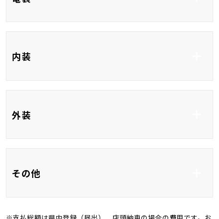
ETC
地デジ
内装
DVD再生
CD
Bluetooth接続
USB入力端子
前席シートヒーター
ベンチシート
外装
HDMI接続
3列シート
フルフラット
フルエアロ
アルミホイール16イ
その他
ンチ
バックカメラ
ＬＥＤ
※支払総額は県内登録（届出）、店頭納車の場合の費用です。お