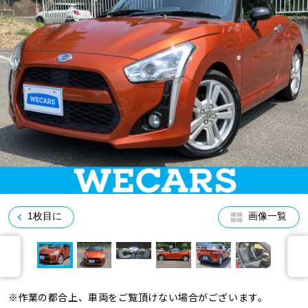
車検サービス トップ
オイル交換・点検・整備予約
車検料金・メニュー
お役立ち情報
品質管理とサポート体制
お問い合わせ
企業情報
採用情報
1枚目に
画像一覧
0120-733-500
※作業の都合上、車両をご覧頂けない場合がございます。