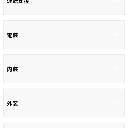
運転支援
車線逸脱防止支援シス
衝突被害軽減システム
テム
コーナーセンサー
ブラインドスポットモ
レーンアシスト
電装
ニター
ETC
フルセグTV
内装
Bluetooth接続
USB入力端子
HDMI接続
前席シートヒーター
ベンチシート
外装
3列シート
フルフラット