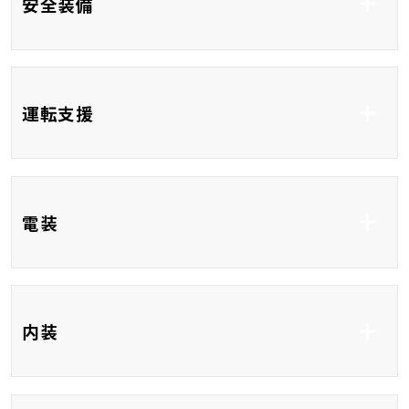
安全装備
ABS
横滑り防止システム
運転支援
車線逸脱防止支援シス
衝突被害軽減システム
テム
コーナーセンサー
クルーズコントロール
ブラインドスポットモ
電装
ニター
レーンアシスト
フルセグTV
社外 メモリーナビ
内装
DVD再生
CD
Bluetooth接続
USB入力端子