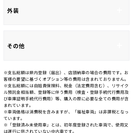
前席シートヒーター
ベンチシート
外装
HDMI接続
3列シート
フルフラット
フルエアロ
アルミホイール16イ
その他
ンチ
ＬＥＤ
オートマチックハイビ
ーム
※支払総額は県内登録（届出）、店頭納車の場合の費用です。お
記録簿
禁煙車
客様の要望に基づくオプション等の費用は含まれておりません。
オートライト
※支払総額には自賠責保険料、税金（法定費用含む）、リサイク
4WD
キャンピングカー
ル預託金相当額、登録等に伴う費用（検査・登録手続代行費用及
び車庫証明手続代行費用）等、購入の際に必要な全ての費用が含
まれています。
※車両価格は消費税を含みますが、「福祉車両」は非課税となっ
ています。
※「登録済み未使用車」とは、初年度登録された車両で、使用又
は運行に供されていない中古車です。