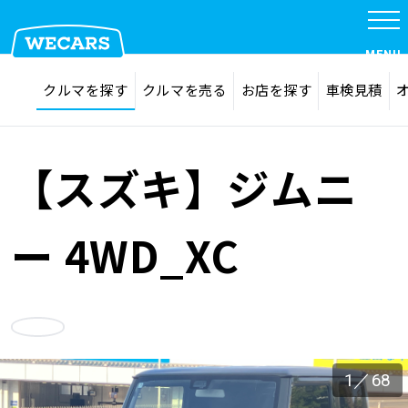
特集
MENU
探す
お気に入り
クルマを探す
クルマを売る
お店を探す
車検見積
在庫検索
サイト内検索
クルマを探す
検索
【スズキ】ジムニ
クルマを売る
ー 4WD_XC
お店を探す
お気に入り
車検見積
1
／
68