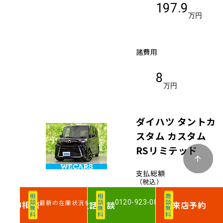
197.9
万円
諸費用
8
万円
ダイハツ タントカ
スタム カスタム
RSリミテッド
支払総額
（税込）
相談無料
相談無料
商談無料
0120-923-083
最新の在庫状況を確認
相談
電話
相談
来店予約
WEB
199
.9