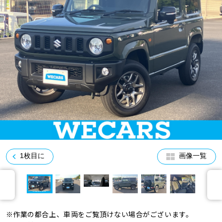
車検サービス トップ
オイル交換・点検・整備予約
車検料金・メニュー
お役立ち情報
品質管理とサポート体制
お問い合わせ
企業情報
採用情報
1枚目に
画像一覧
0120-733-500
※作業の都合上、車両をご覧頂けない場合がございます。