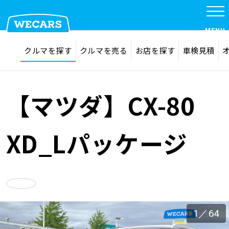
特集
MENU
探す
お気に入り
クルマを探す
クルマを売る
お店を探す
車検見積
在庫検索
サイト内検索
クルマを探す
検索
【マツダ】CX-80
クルマを売る
XD_Lパッケージ
お店を探す
お気に入り
車検見積
1
／
64