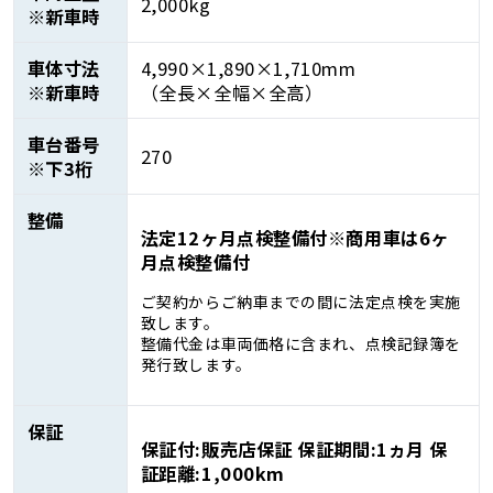
2,000kg
※新車時
車体寸法
4,990×1,890×1,710mm
※新車時
（全長×全幅×全高）
車台番号
270
※下3桁
整備
法定12ヶ月点検整備付※商用車は6ヶ
月点検整備付
ご契約からご納車までの間に法定点検を実施
致します。
整備代金は車両価格に含まれ、点検記録簿を
発行致します。
保証
保証付:販売店保証 保証期間:1ヵ月 保
証距離:1,000km