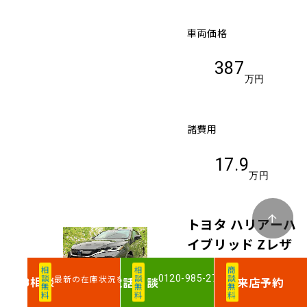
車両価格
387
万円
諸費用
17.9
万円
トヨタ ハリアーハ
イブリッド Zレザ
ーパッケージ
相談無料
相談無料
商談無料
0120-985-276
最新の在庫状況を確認
相談
電話
相談
来店予約
WEB
支払総額
（税込）