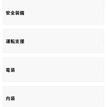
安全装備
ABS
横滑り防止システム
運転支援
車線逸脱防止支援シス
コーナーセンサー
テム
クルーズコントロール
ブラインドスポットモ
電装
ニター
レーンアシスト
ETC
フルセグTV
内装
Bluetooth接続
USB入力端子