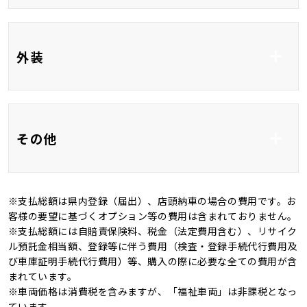
HDMI接続
フルレザーシート
前席パワーシート
外装
前席シートヒーター
ベンチシート
3列シート
フルフラット
フルエアロ
アルミホイール20イ
その他
ンチ
電動リアゲート
全周囲カメラ
※支払総額は県内登録（届出）、店頭納車の場合の費用です。お
ＬＥＤ
ルーフレール
新品タイヤ
ワンオーナー
客様の要望に基づくオプション等の費用は含まれておりません。
※支払総額には自賠責保険料、税金（法定費用含む）、リサイク
オートマチックハイビ
オートライト
記録簿
禁煙車
ル預託金相当額、登録等に伴う費用（検査・登録手続代行費用及
ーム
び車庫証明手続代行費用）等、購入の際に必要な全ての費用が含
4WD
キャンピングカー
まれています。
※車両価格は消費税を含みますが、「福祉車両」は非課税となっ
ています。