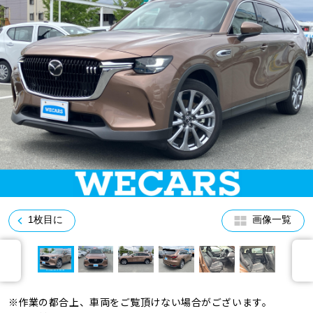
車検サービス トップ
オイル交換・点検・整備予約
車検料金・メニュー
お役立ち情報
品質管理とサポート体制
お問い合わせ
企業情報
採用情報
1枚目に
画像一覧
0120-733-500
※作業の都合上、車両をご覧頂けない場合がございます。