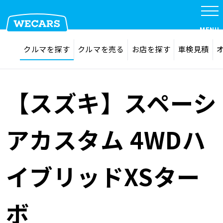
特集
MENU
探す
お気に入り
クルマを探す
クルマを売る
お店を探す
車検見積
在庫検索
サイト内検索
クルマを探す
検索
【スズキ】スペーシ
クルマを売る
アカスタム 4WDハ
お店を探す
イブリッドXSター
車検見積
ボ