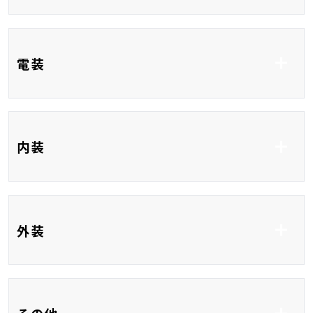
テム
コーナーセンサー
クルーズコントロール
ブラインドスポットモ
電装
ニター
レーンアシスト
ETC
フルセグTV
内装
DVD再生
CD
Bluetooth接続
USB入力端子
全席シートヒーター
ベンチシート
外装
HDMI接続
3列シート
フルフラット
フルエアロ
アルミホイール15イ