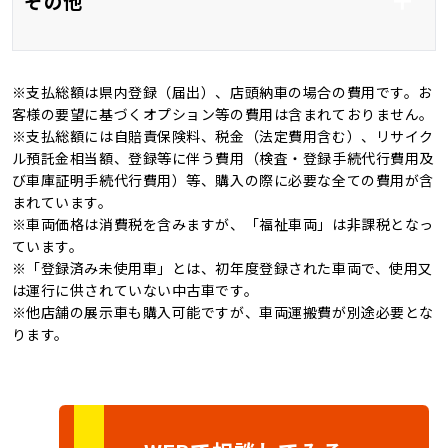
その他
ンチ
全周囲カメラ
ＬＥＤ
※支払総額は県内登録（届出）、店頭納車の場合の費用です。お
オートマチックハイビ
オートライト
新品タイヤ
記録簿
客様の要望に基づくオプション等の費用は含まれておりません。
ーム
※支払総額には自賠責保険料、税金（法定費用含む）、リサイク
禁煙車
4WD
ル預託金相当額、登録等に伴う費用（検査・登録手続代行費用及
び車庫証明手続代行費用）等、購入の際に必要な全ての費用が含
キャンピングカー
まれています。
※車両価格は消費税を含みますが、「福祉車両」は非課税となっ
ています。
※「登録済み未使用車」とは、初年度登録された車両で、使用又
は運行に供されていない中古車です。
※他店舗の展示車も購入可能ですが、車両運搬費が別途必要とな
ります。