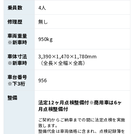
乗員数
4人
修理歴
無し
車両重量
950kg
※新車時
車体寸法
3,390×1,470×1,780mm
※新車時
（全長×全幅×全高）
車台番号
956
※下3桁
整備
法定12ヶ月点検整備付※商用車は6ヶ
月点検整備付
ご契約からご納車までの間に法定点検を実施
致します。
整備代金は車両価格に含まれ、点検記録簿を