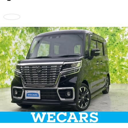
車検サービス トップ
オイル交換・点検・整備予約
お気に入り
車検料金・メニュー
お役立ち情報
品質管理とサポート体制
お問い合わせ
企業情報
採用情報
0120-733-500