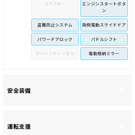
スペアキー
エンジンスタートボタ
ン
盗難防止システム
両側電動スライドドア
パワードアロック
パドルシフト
クリーンディーゼル
電動格納ミラー
安全装備
ABS
横滑り防止システム
運転支援
車線逸脱防止支援シス
衝突被害軽減システム