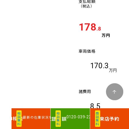
支払総額
（税込）
178
.8
万円
車両価格
170.3
万円
諸費用
8.5
万円
相談無料
相談無料
商談無料
0120-039-220
最新の在庫状況を確認
相談
電話
相談
来店予約
WEB