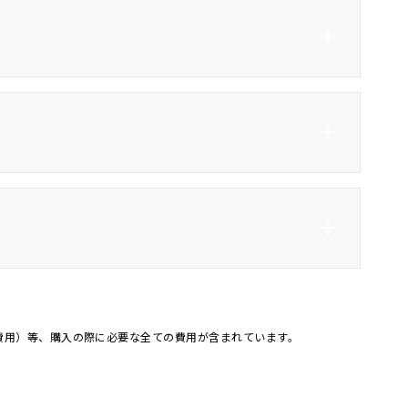
フルセグTV
DVD再生
Bluetooth接続
USB入力端子
ター
ベンチシート
3列シート
ト
アルミホイール18インチ
バックカメラ
オートマチックハイビー
オートライト
ム
ワンオーナー
記録簿
費用）等、購入の際に必要な全ての費用が含まれています。
4WD
キャンピングカー