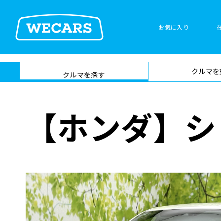
特集
お気に入り
車検サービス トップ
クルマを
在庫検索
サイト内検
クルマを探す
索
【ホンダ】シ