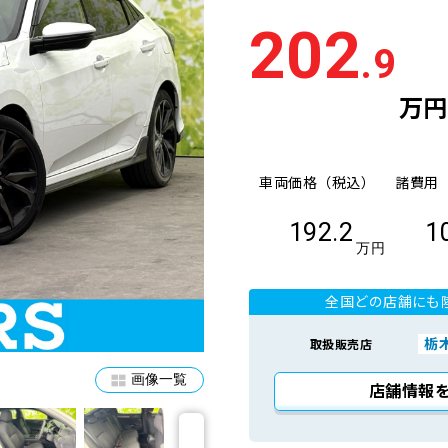
202
.9
万円
車両価格（税込）
諸費用
192.2
1
万円
全国どの店舗にも
栃
取扱販売店
画像一覧
店舗情報