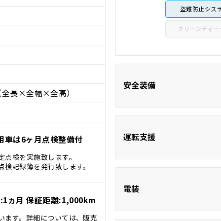
盗難防止シス
クリーンディー
安全装備
（全長×全幅×全高）
ABS
運転支援
用車は6ヶ月点検整備付
定点検を実施致します。
点検記録簿を発行致します。
クルーズコント
電装
1ヵ月 保証距離:1,000km
います。詳細については、販売