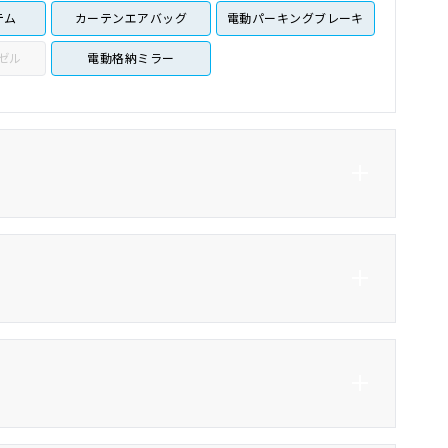
テム
カーテンエアバッグ
電動パーキングブレーキ
ゼル
電動格納ミラー
横滑り防止システム
コーナーセンサー
ロール
ブラインドスポットモニ
ター