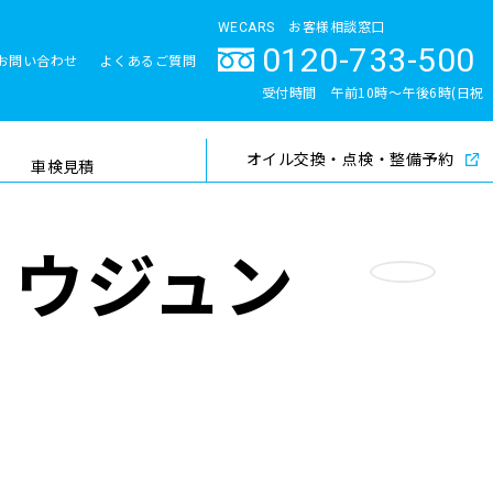
WECARS お客様相談窓口
0120-733-500
お問い合わせ
よくあるご質問
とサポート体制
受付時間 午前10時〜午後6時(日祝
除く)
オイル交換・点検・整備予約
検索
車検見積
ョウジュン
お気に入り