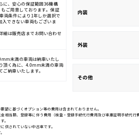
らに、安心の保証範囲36機構
証』もご用意しております。保証
ETC
内装
。※車両条件により1年しか選択で
に加入できない車両もございま
CD
詳細は販売店までお問い合わせ
HDMI接続
前席シートヒー
外装
フルフラッ
.0mm未満の車両は納車いたし
頂く為に、4.0mm未満の車両
てご納車いたします。
フルエアロ
その他
ＬＥＤ
新品タイヤ
の要望に基づくオプション等の費用は含まれておりません。
託金相当額、登録等に伴う費用（検査・登録手続代行費用及び車庫証明手続代行
禁煙車
ます。
行に供されていない中古車です。
す。