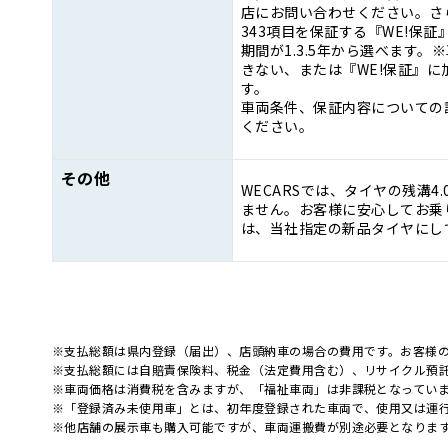
店にお問い合わせください。さ
343項目を保証する『WE!保
期間が1.3.5年から選べます
きない、または『WE!保証』
す。
車両条件、保証内容についての
ください。
その他
WECARSでは、タイヤの残溝4
ません。お客様に安心してお乗り
は、当社指定の新品タイヤにし
※支払総額は県内登録（届出）、店頭納車の場合の費用です。お客様
※支払総額には自賠責保険料、税金（法定費用含む）、リサイクル預
※車両価格は消費税を含みますが、「福祉車両」は非課税となってい
※「登録済み未使用車」とは、初年度登録された車両で、使用又は運
※他店舗の展示車も購入可能ですが、車両運搬費が別途必要となりま