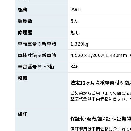
駆動
2WD
乗員数
5人
修理歴
無し
車両重量
※新車時
1,320kg
車体寸法
※新車時
4,520×1,800×1,430mm
車台番号
※下3桁
346
整備
法定12ヶ月点検整備付※商
ご契約からご納車までの間に法
整備代金は車両価格に含まれ、
保証
保証付:販売店保証 保証期間:
保証費用は車両価格に含まれて