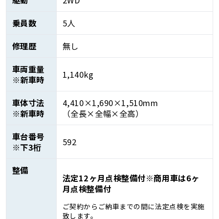
乗員数
5人
修理歴
無し
車両重量
1,140kg
※新車時
車体寸法
4,410×1,690×1,510mm
※新車時
（全長×全幅×全高）
車台番号
592
※下3桁
整備
法定12ヶ月点検整備付※商用車は6ヶ
月点検整備付
ご契約からご納車までの間に法定点検を実施
致します。