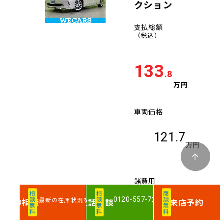
クション
支払総額
（税込）
133
.8
万円
車両価格
121.7
万円
諸費用
相談無料
相談無料
商談無料
0120-557-720
最新の在庫状況を確認
相談
電話
相談
来店予約
WEB
12.1
万円