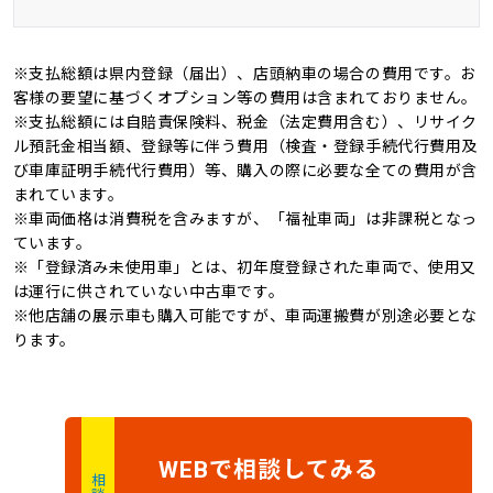
アルミホイール16イ
バックカメラ
ンチ
※支払総額は県内登録（届出）、店頭納車の場合の費用です。お
ＨＩＤ
オートマチックハイビ
新品タイヤ
ワンオーナー
客様の要望に基づくオプション等の費用は含まれておりません。
ーム
※支払総額には自賠責保険料、税金（法定費用含む）、リサイク
記録簿
4WD
ル預託金相当額、登録等に伴う費用（検査・登録手続代行費用及
オートライト
び車庫証明手続代行費用）等、購入の際に必要な全ての費用が含
キャンピングカー
まれています。
※車両価格は消費税を含みますが、「福祉車両」は非課税となっ
ています。
※「登録済み未使用車」とは、初年度登録された車両で、使用又
は運行に供されていない中古車です。
※他店舗の展示車も購入可能ですが、車両運搬費が別途必要とな
ります。
で
相談
してみる
WEB