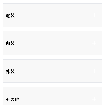
コーナーセンサー
ブラインドスポットモ
レーンアシスト
電装
ニター
ETC
フルセグTV
内装
後席モニター
USB入力端子
HDMI接続
ハーフレザーシート
ベンチシート
外装
3列シート
フルフラット
フルエアロ
HID
その他