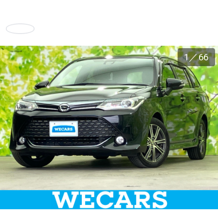
車検サービス トップ
オイル交換・点検・整備予約
お気に入り
車検料金・メニュー
お役立ち情報
1
／
66
品質管理とサポート体制
お問い合わせ
企業情報
採用情報
0120-733-500