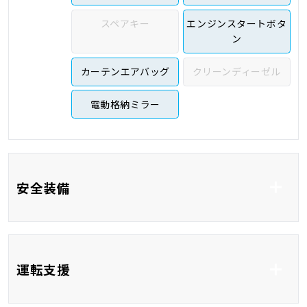
スペアキー
エンジンスタートボタ
ン
カーテンエアバッグ
クリーンディーゼル
電動格納ミラー
安全装備
ABS
横滑り防止システム
運転支援
車線逸脱防止支援シス
衝突被害軽減システム
テム