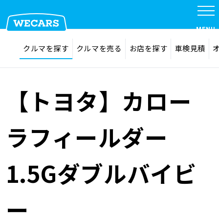
特集
MENU
探す
お気に入り
クルマを探す
クルマを売る
お店を探す
車検見積
在庫検索
サイト内検索
クルマを探す
検索
【トヨタ】カロー
クルマを売る
ラフィールダー
お店を探す
1.5Gダブルバイビ
車検見積
ー