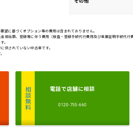
その他
バックカメ
オートマチックハ
ワンオーナ
の要望に基づくオプション等の費用は含まれておりません。
ム
託金相当額、登録等に伴う費用（検査・登録手続代行費用及び車庫証明手続代行
キャンピング
ます。
行に供されていない中古車です。
す。
電話
で店舗に
相談
相談無料
0120-755-660