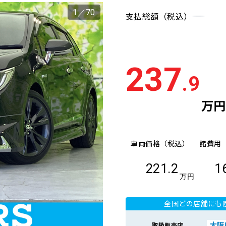
1
／
70
支払総額（税込）
237
.9
万円
車両価格（税込）
諸費用
221.2
1
万円
全国どの店舗にも
大阪
取扱販売店