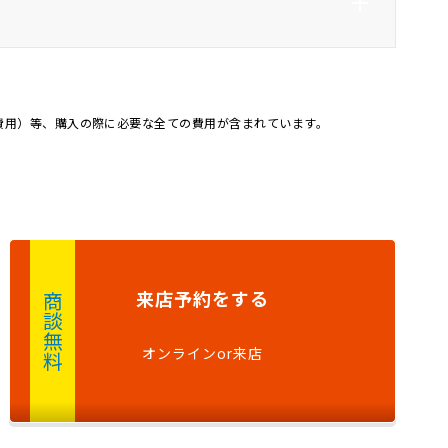
ラ
ＬＥＤ
ヘッドライトレベライザ
ー
イビー
オートライト
ー
記録簿
4WD
費用）等、購入の際に必要な全ての費用が含まれています。
カー
来店予約
をする
商談無料
オンラインor来店