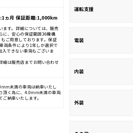
ABS
運転支援
1ヵ月 保証距離:1,000km
衝突被害軽減シ
います。詳細については、販売
らに、安心の保証範囲36機構
ブラインドスポッ
証』もご用意しております。保証
電装
ター
。※車両条件により1年しか選択で
に加入できない車両もございま
詳細は販売店までお問い合わせ
ETC
内装
.0mm未満の車両は納車いたし
Bluetooth
頂く為に、4.0mm未満の車両
てご納車いたします。
ハーフレザーシ
外装
フルフラッ
モデリスタエ