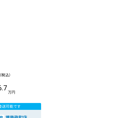
（税込）
6.7
万円
陸送可能です
堺鉄砲町店
府