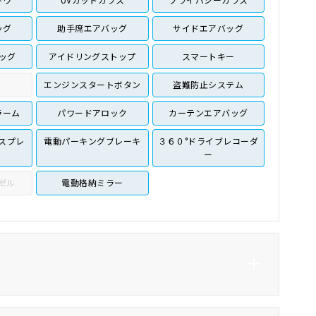
ッグ
助手席エアバッグ
サイドエアバッグ
ッグ
アイドリングストップ
スマートキー
エンジンスタートボタン
盗難防止システム
ラーム
パワードアロック
カーテンエアバッグ
スプレ
電動パーキングブレーキ
３６０°ドライブレコーダ
ー
ゼル
電動格納ミラー