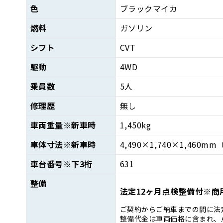
色
ブラックマイカ
燃料
ガソリン
シフト
CVT
駆動
4WD
乗員数
5人
修理歴
無し
車両重量
※新車時
1,450kg
車体寸法
※新車時
4,490×1,740×1,460mm
車台番号
※下3桁
631
整備
法定12ヶ月点検整備付※商
ご契約からご納車までの間に法
整備代金は車両価格に含まれ、