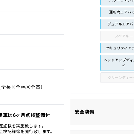
運転席エアバ
デュアルエアバ
スペアキー
セキュリティア
ヘッドアップディ
イ
クリーンディー
（全長×全幅×全高）
安全装備
用車は6ヶ月点検整備付
定点検を実施致します。
点検記録簿を発行致します。