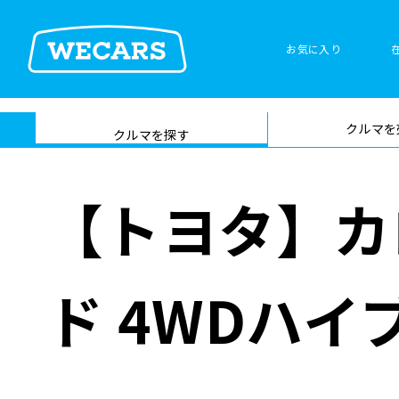
特集
お気に入り
車検サービス トップ
クルマを
在庫検索
サイト内検
クルマを探す
索
【トヨタ】カ
ド 4WDハ