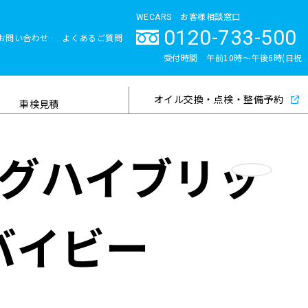
WECARS お客様相談窓口
0120-733-500
お問い合わせ
よくあるご質問
とサポート体制
受付時間 午前10時〜午後6時(日祝
除く)
オイル交換・点検・整備予約
検索
車検見積
グハイブリッ
お気に入り
バイビー