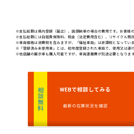
※支払総額は県内登録（届出）、店頭納車の場合の費用です。お客様
※支払総額には自賠責保険料、税金（法定費用含む）、リサイクル預
※車両価格は消費税を含みますが、「福祉車両」は非課税となってい
※「登録済み未使用車」とは、初年度登録された車両で、使用又は運
※他店舗の展示車も購入可能ですが、車両運搬費が別途必要となりま
で
相談
してみる
WEB
相談無料
最新の在庫状況を確認