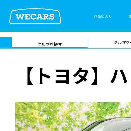
特集
お気に入り
車検サービス トップ
クルマを
在庫検索
サイト内検
クルマを探す
索
【トヨタ】ハ