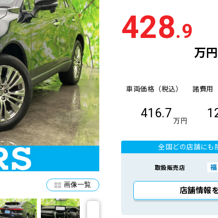
428
.9
万円
車両価格（税込）
諸費用
416.7
1
万円
全国どの店舗にも
福
取扱販売店
画像一覧
店舗情報