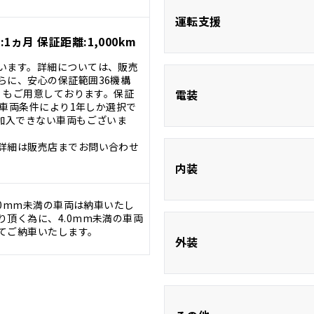
ABS
運転支援
1ヵ月 保証距離:1,000km
衝突被害軽減シ
います。詳細については、販売
らに、安心の保証範囲36機構
コーナーセン
ブラインドスポッ
証』もご用意しております。保証
電装
ター
。※車両条件により1年しか選択で
に加入できない車両もございま
詳細は販売店までお問い合わせ
ETC
内装
.0mm未満の車両は納車いたし
Bluetooth
頂く為に、4.0mm未満の車両
てご納車いたします。
サウンドシス
ハーフレザーシ
外装
3列シート
フルエアロ