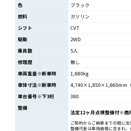
色
ブラック
燃料
ガソリン
シフト
CVT
駆動
2WD
乗員数
5人
修理歴
無し
車両重量
※新車時
1,680kg
車体寸法
※新車時
4,740×1,850×1,660mm
車台番号
※下3桁
380
整備
法定12ヶ月点検整備付※商
ご契約からご納車までの間に法
整備代金は車両価格に含まれ、