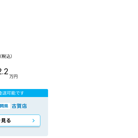
（税込）
2.2
万円
陸送可能です
古賀店
岡県
を見る