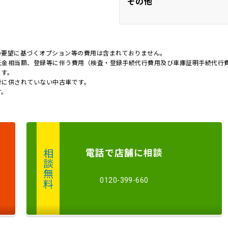
その他
バックカメ
オートライ
ワンオーナ
の要望に基づくオプション等の費用は含まれておりません。
託金相当額、登録等に伴う費用（検査・登録手続代行費用及び車庫証明手続代行
キャンピング
ます。
行に供されていない中古車です。
す。
電話
で店舗に
相談
相談無料
0120-399-660