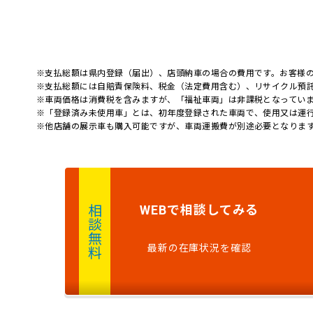
※支払総額は県内登録（届出）、店頭納車の場合の費用です。お客様
※支払総額には自賠責保険料、税金（法定費用含む）、リサイクル預
※車両価格は消費税を含みますが、「福祉車両」は非課税となってい
※「登録済み未使用車」とは、初年度登録された車両で、使用又は運
※他店舗の展示車も購入可能ですが、車両運搬費が別途必要となりま
で
相談
してみる
WEB
相談無料
最新の在庫状況を確認