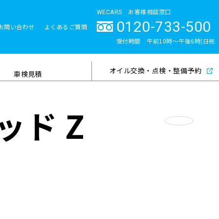
WECARS お客様相談窓口
0120-733-500
お問い合わせ
よくあるご質問
とサポート体制
受付時間 午前10時〜午後6時(日祝
除く)
オイル交換・点検・整備予約
検索
車検見積
ド Z
お気に入り