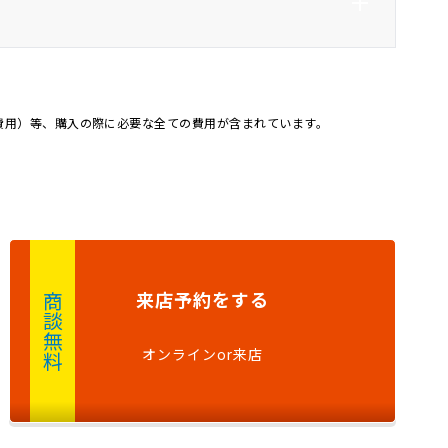
ラ
ＬＥＤ
オートマチックハイビー
ム
ト
ー
記録簿
4WD
費用）等、購入の際に必要な全ての費用が含まれています。
カー
来店予約
をする
商談無料
オンラインor来店