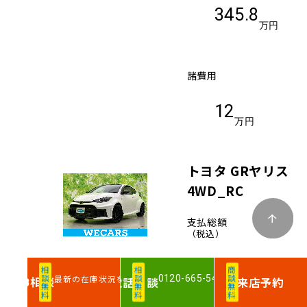
345.8
万円
諸費用
12
万円
トヨタ GRヤリス
4WD_RC
支払総額
（税込）
相談無料
相談無料
商談無料
386
0120-665-540
最新の在庫状況を確認
相談
電話
相談
来店予約
WEB
.8
万円