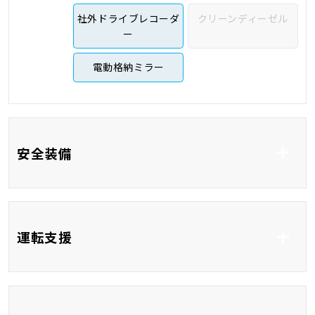
社外ドライブレコーダ
クリーンディーゼル
ー
電動格納ミラー
安全装備
ABS
横滑り防止システム
運転支援
衝突被害軽減システム
コーナーセンサー
クルーズコントロール
ブラインドスポットモ