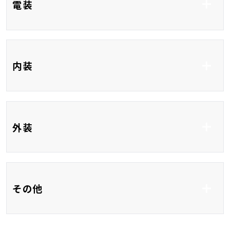
電装
ニター
ETC
ディスプレイオーディ
内装
オ＋ナビ8インチ
Bluetooth接続
USB入力端子
HDMI接続
ベンチシート
3列シート
外装
フルフラット
フルエアロ
アルミホイール18イ
その他
ンチ
バックカメラ
ＬＥＤ