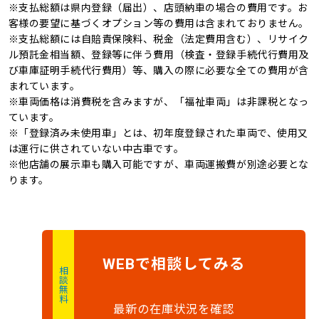
※支払総額は県内登録（届出）、店頭納車の場合の費用です。お
ヘッドライトレベライ
オートマチックハイビ
新品タイヤ
ワンオーナー
客様の要望に基づくオプション等の費用は含まれておりません。
ザー
ーム
※支払総額には自賠責保険料、税金（法定費用含む）、リサイク
記録簿
禁煙車
ル預託金相当額、登録等に伴う費用（検査・登録手続代行費用及
オートライト
び車庫証明手続代行費用）等、購入の際に必要な全ての費用が含
4WD
キャンピングカー
まれています。
※車両価格は消費税を含みますが、「福祉車両」は非課税となっ
ています。
※「登録済み未使用車」とは、初年度登録された車両で、使用又
は運行に供されていない中古車です。
※他店舗の展示車も購入可能ですが、車両運搬費が別途必要とな
ります。
で
相談
してみる
WEB
相談無料
最新の在庫状況を確認