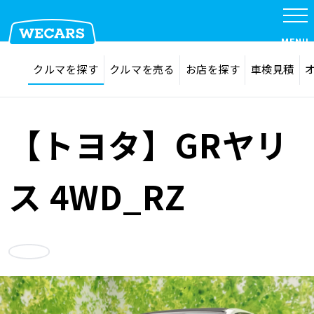
特集
MENU
探す
お気に入り
クルマを探す
クルマを売る
お店を探す
車検見積
在庫検索
サイト内検索
クルマを探す
検索
【トヨタ】GRヤリ
クルマを売る
ス 4WD_RZ
お店を探す
お気に入り
車検見積