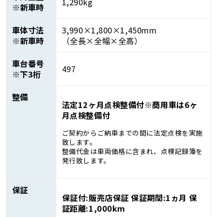
1,290kg
※新車時
車体寸法
3,990×1,800×1,450mm
※新車時
（全長×全幅×全高）
車台番号
497
※下3桁
整備
法定12ヶ月点検整備付※商用車は6ヶ
月点検整備付
ご契約からご納車までの間に法定点検を実施
致します。
整備代金は車両価格に含まれ、点検記録簿を
発行致します。
保証
保証付:販売店保証 保証期間:1ヵ月 保
証距離:1,000km