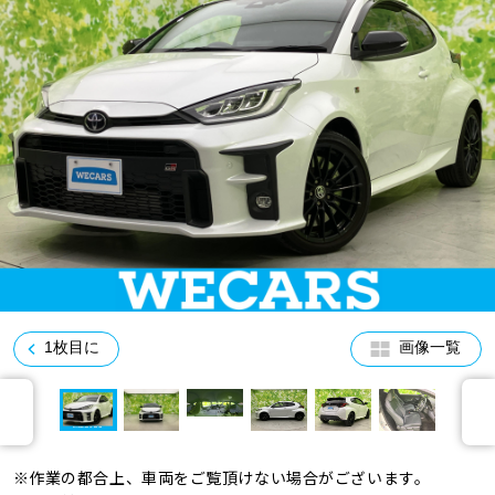
車検サービス トップ
オイル交換・点検・整備予約
車検料金・メニュー
お役立ち情報
品質管理とサポート体制
お問い合わせ
企業情報
採用情報
1枚目に
画像一覧
0120-733-500
※作業の都合上、車両をご覧頂けない場合がございます。