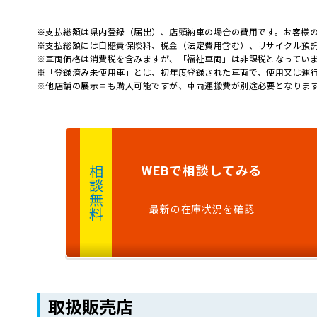
※支払総額は県内登録（届出）、店頭納車の場合の費用です。お客様
※支払総額には自賠責保険料、税金（法定費用含む）、リサイクル預
※車両価格は消費税を含みますが、「福祉車両」は非課税となってい
※「登録済み未使用車」とは、初年度登録された車両で、使用又は運
※他店舗の展示車も購入可能ですが、車両運搬費が別途必要となりま
で
相談
してみる
WEB
相談無料
最新の在庫状況を確認
取扱販売店