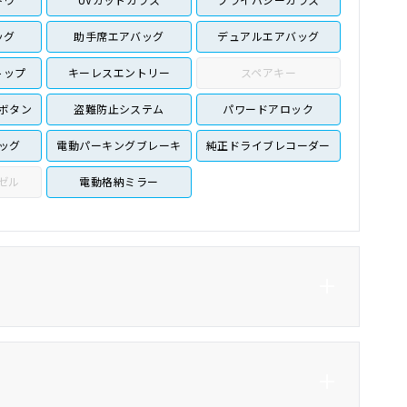
ッグ
助手席エアバッグ
デュアルエアバッグ
トップ
キーレスエントリー
スペアキー
ボタン
盗難防止システム
パワードアロック
ッグ
電動パーキングブレーキ
純正ドライブレコーダー
ゼル
電動格納ミラー
横滑り防止システム
車線逸脱防止支援システ
ム