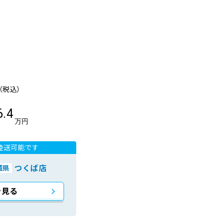
（税込）
6.4
万円
陸送可能です
つくば店
城県
を見る