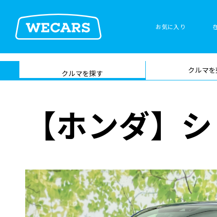
特集
お気に入り
車検サービス トップ
クルマを
在庫検索
サイト内検
クルマを探す
索
【ホンダ】シ