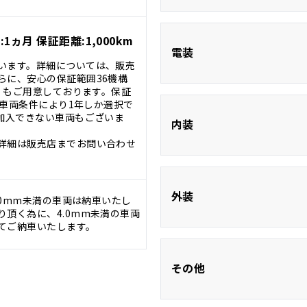
衝突被害軽減シ
1ヵ月 保証距離:1,000km
クルーズコント
電装
います。詳細については、販売
らに、安心の保証範囲36機構
証』もご用意しております。保証
。※車両条件により1年しか選択で
に加入できない車両もございま
ETC
内装
詳細は販売店までお問い合わせ
Bluetooth
前席シートヒー
外装
.0mm未満の車両は納車いたし
頂く為に、4.0mm未満の車両
フルフラッ
てご納車いたします。
フルエアロ
その他
ＬＥＤ