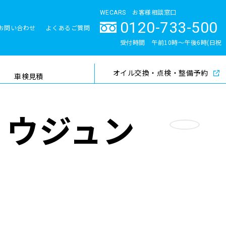
WECARS お客様相談窓口
0120-733-500
お問い合わせ
よくあるご質問
とサポート体制
受付時間 午前10時〜午後6時(日祝
除く)
オイル交換・点検・整備予約
検索
車検見積
ョウジュン
お気に入り