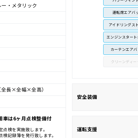
ルー・メタリック
運転席エアバ
アイドリングス
エンジンスタート
カーテンエアバ
クリーンディー
（全長×全幅×全高）
安全装備
用車は6ヶ月点検整備付
ABS
運転支援
定点検を実施致します。
点検記録簿を発行致します。