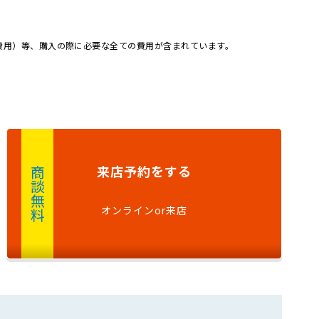
4WD
キャンピングカー
費用）等、購入の際に必要な全ての費用が含まれています。
来店予約
をする
商談無料
オンラインor来店