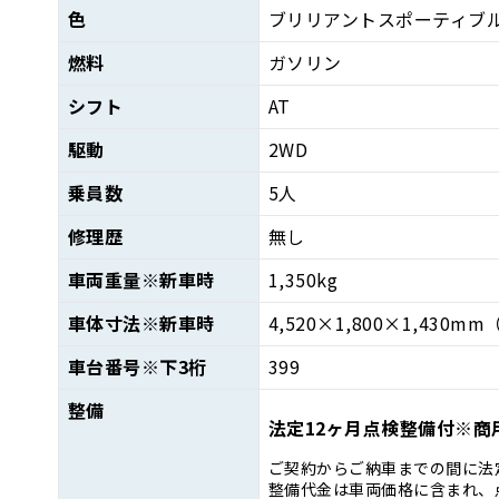
色
ブリリアントスポーティブ
燃料
ガソリン
シフト
AT
駆動
2WD
乗員数
5人
修理歴
無し
車両重量
※新車時
1,350kg
車体寸法
※新車時
4,520×1,800×1,430mm
車台番号
※下3桁
399
整備
法定12ヶ月点検整備付※商
ご契約からご納車までの間に法
整備代金は車両価格に含まれ、