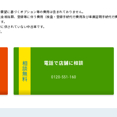
記録簿
の要望に基づくオプション等の費用は含まれておりません。
託金相当額、登録等に伴う費用（検査・登録手続代行費用及び車庫証明手続代行
ます。
行に供されていない中古車です。
す。
電話
で店舗に
相談
相談無料
0120-551-160