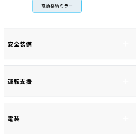
電動格納ミラー
安全装備
ABS
横滑り防止システム
運転支援
車線逸脱防止支援シス
衝突被害軽減システム
テム
コーナーセンサー
ブラインドスポットモ
レーンアシスト
電装
ニター