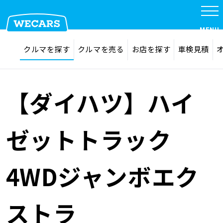
特集
MENU
探す
お気に入り
クルマを探す
クルマを売る
お店を探す
車検見積
在庫検索
サイト内検索
クルマを探す
検索
【ダイハツ】ハイ
クルマを売る
ゼットトラック
お店を探す
4WDジャンボエク
車検見積
ストラ