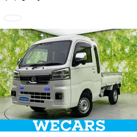
車検サービス トップ
オイル交換・点検・整備予約
お気に入り
車検料金・メニュー
お役立ち情報
品質管理とサポート体制
お問い合わせ
企業情報
採用情報
0120-733-500