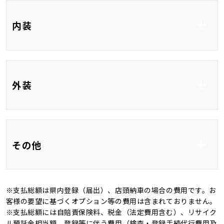
ワンセグTV
CD
内装
USB入力端子
HDMI接続
ベンチシート
3列シート
外装
フルフラット
フルエアロ
ＬＥＤ
その他
オートマチックハイビ
オートライト
ーム
※支払総額は県内登録（届出）、店頭納車の場合の費用です。お
ワンオーナー
記録簿
客様の要望に基づくオプション等の費用は含まれておりません。
※支払総額には自賠責保険料、税金（法定費用含む）、リサイク
4WD
キャンピングカー
ル預託金相当額、登録等に伴う費用（検査・登録手続代行費用及