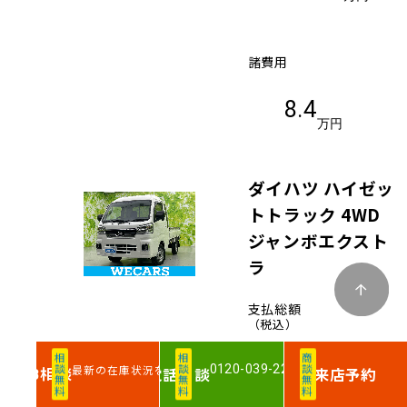
諸費用
8.4
万円
ダイハツ ハイゼッ
トトラック 4WD
ジャンボエクスト
ラ
支払総額
（税込）
相談無料
相談無料
商談無料
0120-039-220
最新の在庫状況を確認
相談
電話
相談
来店予約
WEB
156
.9