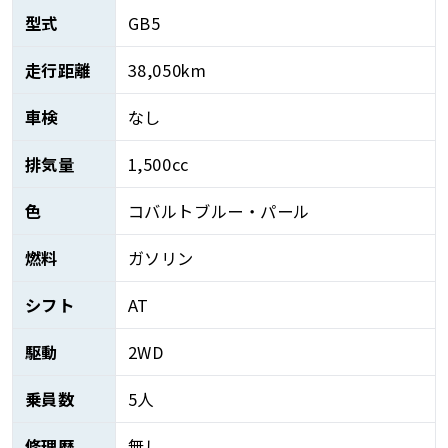
型式
GB5
走行距離
38,050km
車検
なし
排気量
1,500cc
色
コバルトブルー・パール
燃料
ガソリン
シフト
AT
駆動
2WD
乗員数
5人
修理歴
無し