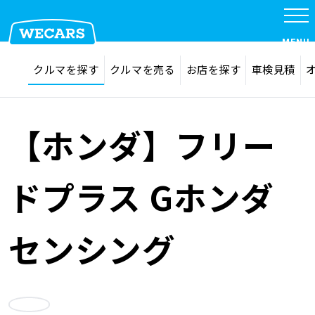
特集
MENU
探す
お気に入り
クルマを探す
クルマを売る
お店を探す
車検見積
在庫検索
サイト内検索
クルマを探す
検索
【ホンダ】フリー
クルマを売る
ドプラス Gホンダ
お店を探す
センシング
車検見積
お気に入り