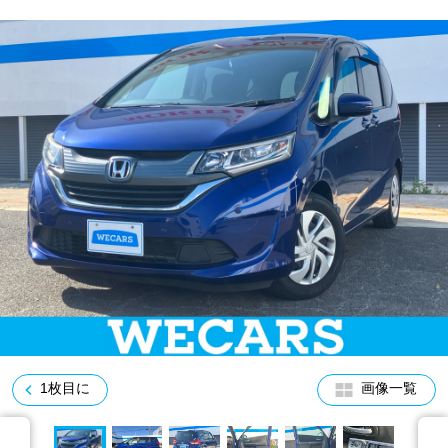
車検サービス トップ
オイル交換・点検・整備予約
車検料金・メニュー
お役立ち情報
品質管理とサポート体制
お問い合わせ
企業情報
採用情報
0120-733-500
1枚目に
画像一覧