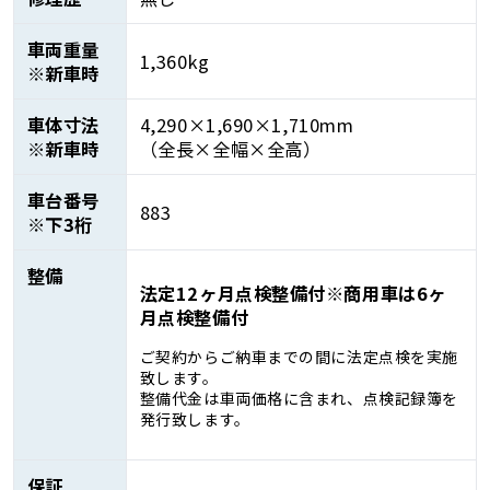
車両重量
1,360kg
※新車時
車体寸法
4,290×1,690×1,710mm
※新車時
（全長×全幅×全高）
車台番号
883
※下3桁
整備
法定12ヶ月点検整備付※商用車は6ヶ
月点検整備付
ご契約からご納車までの間に法定点検を実施
致します。
整備代金は車両価格に含まれ、点検記録簿を
発行致します。
保証