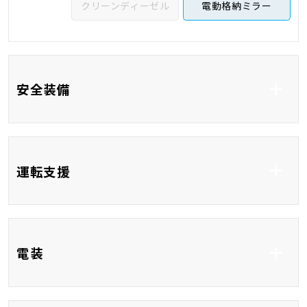
クリーンディーゼル
電動格納ミラー
安全装備
ABS
横滑り防止システム
運転支援
車線逸脱防止支援シス
衝突被害軽減システム
テム
誤発進抑制制御機能
コーナーセンサー
ブラインドスポットモ
レーンアシスト
電装
ニター