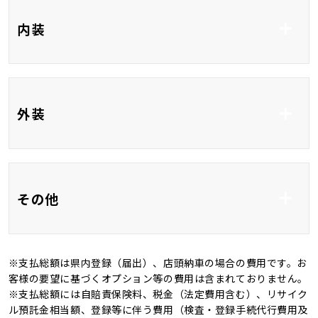
ETC
フルセグTV
内装
DVD再生
CD
Bluetooth接続
USB入力端子
ベンチシート
3列シート
外装
HDMI接続
フルフラット
フルエアロ
バックカメラ
その他
ＬＥＤ
オートマチックハイビ
ーム
※支払総額は県内登録（届出）、店頭納車の場合の費用です。お
オートライト
新品タイヤ
記録簿
客様の要望に基づくオプション等の費用は含まれておりません。
※支払総額には自賠責保険料、税金（法定費用含む）、リサイク
禁煙車
4WD
ル預託金相当額、登録等に伴う費用（検査・登録手続代行費用及