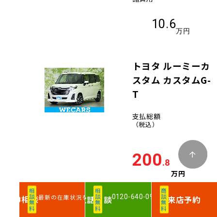
10.6
万円
トヨタ ルーミーカ
スタム カスタムG-
T
支払総額
（税込）
200
.8
万円
相談無料
相談無料
商談無料
0120-640-099
最新の在庫状況を確認
相談
電話
相談
来店予約
車両価格
WEB