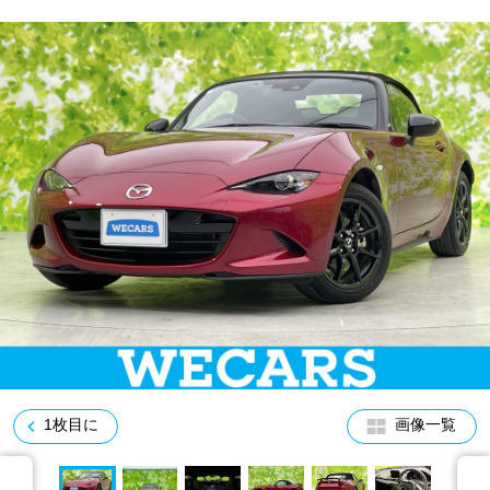
車検サービス トップ
オイル交換・点検・整備予約
車検料金・メニュー
お役立ち情報
品質管理とサポート体制
お問い合わせ
企業情報
採用情報
0120-733-500
1枚目に
画像一覧