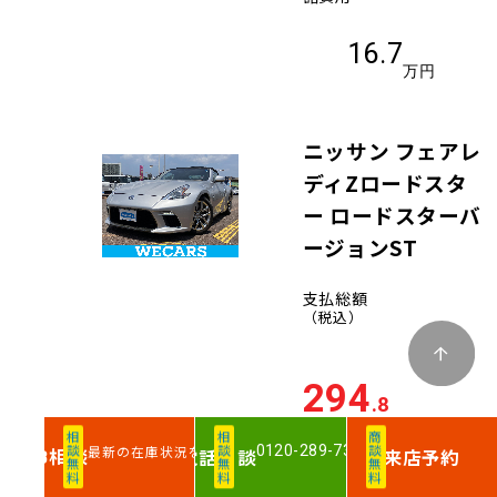
16.7
万円
ニッサン フェアレ
ディZロードスタ
ー ロードスターバ
ージョンST
支払総額
（税込）
294
.8
万円
相談無料
相談無料
商談無料
0120-289-733
最新の在庫状況を確認
相談
電話
相談
来店予約
WEB
車両価格