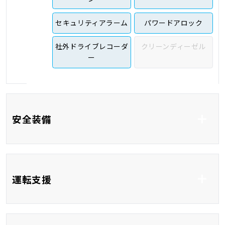
セキュリティアラーム
パワードアロック
社外ドライブレコーダ
クリーンディーゼル
ー
安全装備
ABS
横滑り防止システム
運転支援
車線逸脱防止支援シス
衝突被害軽減システム
テム