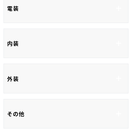
衝突安全ボディ
コーナーセンサー
クルーズコントロール
ブラインドスポットモ
電装
ニター
レーンアシスト
フルセグTV
DVD再生
内装
CD
Bluetooth接続
USB入力端子
HDMI接続
前席シートヒーター
ベンチシート
外装
3列シート
フルフラット
フルエアロ
アルミホイール16イ
その他
ンチ
バックカメラ
ＬＥＤ