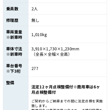
乗員数
2人
修理歴
無し
車両重量
1,010kg
※新車時
車体寸法
3,910×1,730×1,230mm
※新車時
（全長×全幅×全高）
車台番号
277
※下3桁
整備
法定12ヶ月点検整備付※商用車は6ヶ
月点検整備付
ご契約からご納車までの間に法定点検を実施
致します。