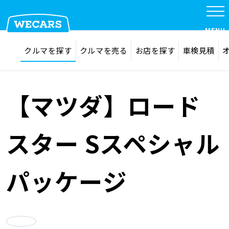
特集
MENU
探す
お気に入り
クルマを探す
クルマを売る
お店を探す
車検見積
在庫検索
サイト内検索
クルマを探す
検索
【マツダ】ロード
クルマを売る
スター Sスペシャル
お店を探す
パッケージ
車検見積
お気に入り