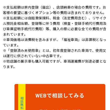
※支払総額は県内登録（届出）、店頭納車の場合の費用です。お
オートマチックハイビ
オートライト
記録簿
4WD
客様の要望に基づくオプション等の費用は含まれておりません。
ーム
※支払総額には自賠責保険料、税金（法定費用含む）、リサイク
キャンピングカー
ル預託金相当額、登録等に伴う費用（検査・登録手続代行費用及
び車庫証明手続代行費用）等、購入の際に必要な全ての費用が含
まれています。
※車両価格は消費税を含みますが、「福祉車両」は非課税となっ
ています。
※「登録済み未使用車」とは、初年度登録された車両で、使用又
は運行に供されていない中古車です。
※他店舗の展示車も購入可能ですが、車両運搬費が別途必要とな
ります。
で
相談
してみる
WEB
相談無料