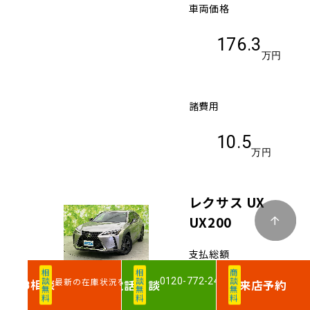
車両価格
176.3
万円
諸費用
10.5
万円
レクサス UX
UX200
支払総額
（税込）
相談無料
相談無料
商談無料
0120-772-240
最新の在庫状況を確認
相談
電話
相談
来店予約
WEB