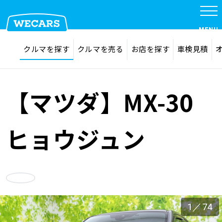
特集
MENU
探す
お気に入り
クルマを探す
クルマを売る
お店を探す
車検見積
在庫検索
サイト内検索
クルマを探す
検索
【マツダ】MX-30
クルマを売る
ヒョウジュン
お店を探す
お気に入り
車検見積
1
／
74