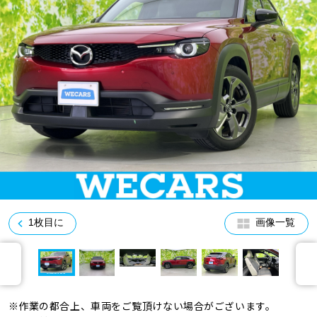
車検サービス トップ
オイル交換・点検・整備予約
車検料金・メニュー
お役立ち情報
品質管理とサポート体制
お問い合わせ
企業情報
採用情報
1枚目に
画像一覧
0120-733-500
※作業の都合上、車両をご覧頂けない場合がございます。