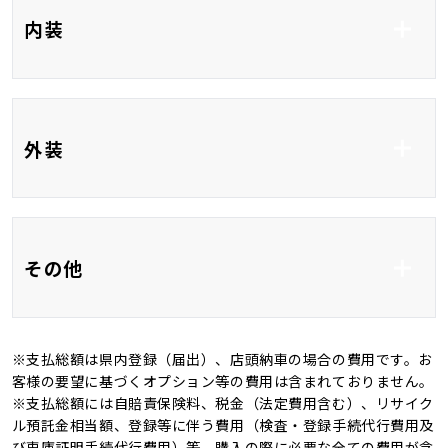
フルセグTV
Bluetooth接続
内装
USB入力端子
HDMI接続
前席シートヒーター
ベンチシート
外装
3列シート
フルフラット
フルエアロ
アルミホイール18イ
その他
ンチ
電動リアゲート
全周囲カメラ
※支払総額は県内登録（届出）、店頭納車の場合の費用です。お
ＬＥＤ
オートマチックハイビ
新品タイヤ
記録簿
客様の要望に基づくオプション等の費用は含まれておりません。
ーム
※支払総額には自賠責保険料、税金（法定費用含む）、リサイク
4WD
キャンピングカー
ル預託金相当額、登録等に伴う費用（検査・登録手続代行費用及
オートライト
び車庫証明手続代行費用）等、購入の際に必要な全ての費用が含