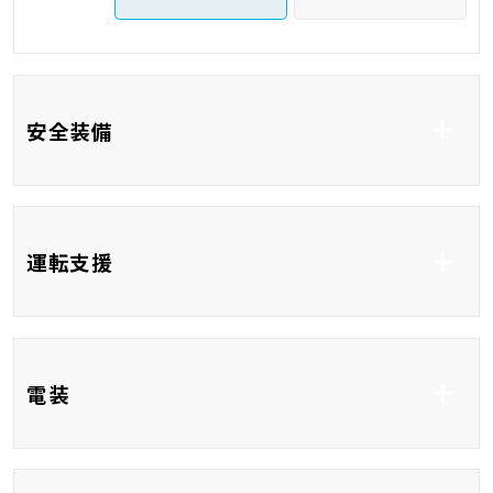
安全装備
車線逸脱防止支援シス
衝突被害軽減システム
運転支援
テム
コーナーセンサー
クルーズコントロール
ブラインドスポットモ
電装
ニター
レーンアシスト