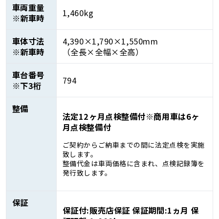
車両重量
1,460kg
※新車時
車体寸法
4,390×1,790×1,550mm
※新車時
（全長×全幅×全高）
車台番号
794
※下3桁
整備
法定12ヶ月点検整備付※商用車は6ヶ
月点検整備付
ご契約からご納車までの間に法定点検を実施
致します。
整備代金は車両価格に含まれ、点検記録簿を
発行致します。
保証
保証付:販売店保証 保証期間:1ヵ月 保