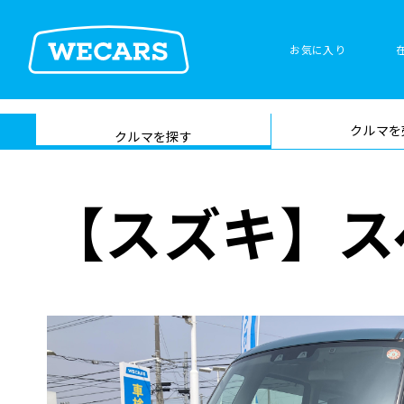
特集
お気に入り
車検サービス トップ
クルマを
在庫検索
サイト内検
クルマを探す
索
【スズキ】ス