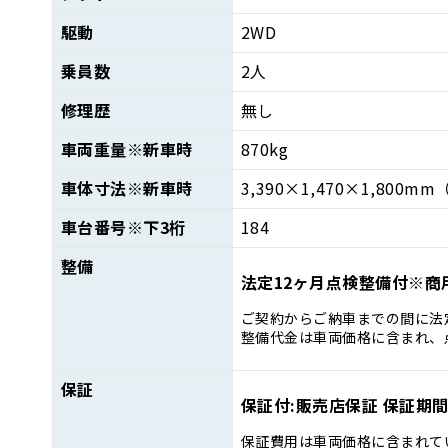
駆動
2WD
乗員数
2人
修理歴
無し
車両重量
※新車時
870kg
車体寸法
※新車時
3,390×1,470×1,800mm
車台番号
※下3桁
184
整備
法定12ヶ月点検整備付※商
ご契約からご納車までの間に法
整備代金は車両価格に含まれ、
保証
保証付:販売店保証 保証期間:
保証費用は車両価格に含まれて