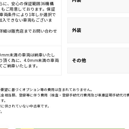
らに、安心の保証範囲36機構
証』もご用意しております。保証
USB入力端
。※車両条件により1年しか選択で
に加入できない車両もございま
前席シートヒー
外装
詳細は販売店までお問い合わせ
フルフラッ
.0mm未満の車両は納車いたし
フルエアロ
その他
頂く為に、4.0mm未満の車両
てご納車いたします。
ルーフレー
新品タイヤ
の要望に基づくオプション等の費用は含まれておりません。
託金相当額、登録等に伴う費用（検査・登録手続代行費用及び車庫証明手続代行
キャンピング
ます。
行に供されていない中古車です。
す。