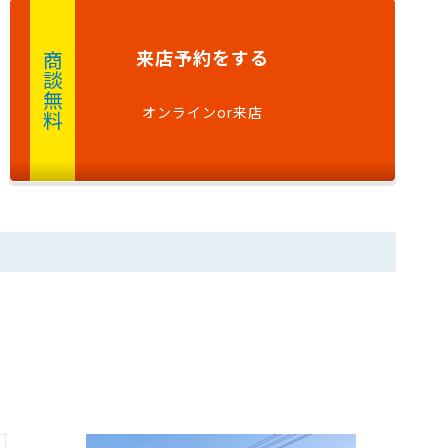
来店予約
をする
商談無料
オンラインor来店