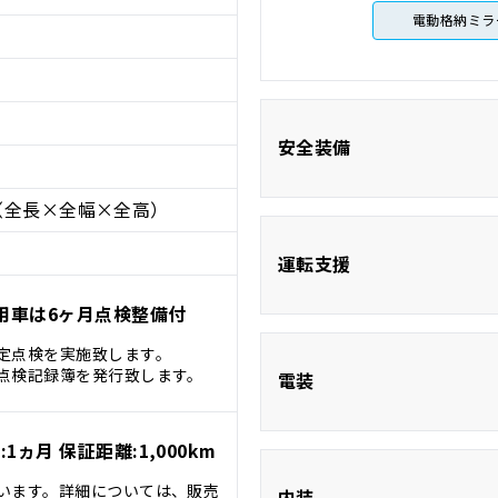
電動格納ミラ
安全装備
（全長×全幅×全高）
ABS
運転支援
用車は6ヶ月点検整備付
衝突被害軽減シ
定点検を実施致します。
クルーズコント
点検記録簿を発行致します。
電装
1ヵ月 保証距離:1,000km
います。詳細については、販売
ETC
内装