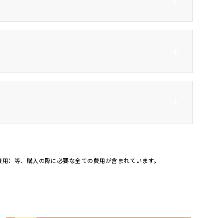
子
HDMI接続
ター
ベンチシート
3列シート
ト
アルミホイール14インチ
ＬＥＤ
ル
オートマチックハイビー
オートライト
ム
記録簿
4WD
費用）等、購入の際に必要な全ての費用が含まれています。
カー