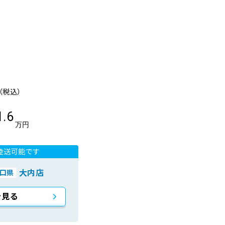
（税込）
1.6
万円
陸送可能です
大内店
口県
を見る