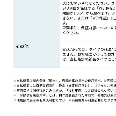
店にお問い合わせください。さ
343項目を保証する『WE!保
期間が1.3.5年から選べます
きない、または『WE!保証』
す。
車両条件、保証内容についての
ください。
その他
WECARSでは、タイヤの残溝4
ません。お客様に安心してお乗り
は、当社指定の新品タイヤにし
※支払総額は県内登録（届出）、店頭納車の場合の費用です。お客様
※支払総額には自賠責保険料、税金（法定費用含む）、リサイクル預
※車両価格は消費税を含みますが、「福祉車両」は非課税となってい
※「登録済み未使用車」とは、初年度登録された車両で、使用又は運
※他店舗の展示車も購入可能ですが、車両運搬費が別途必要となりま