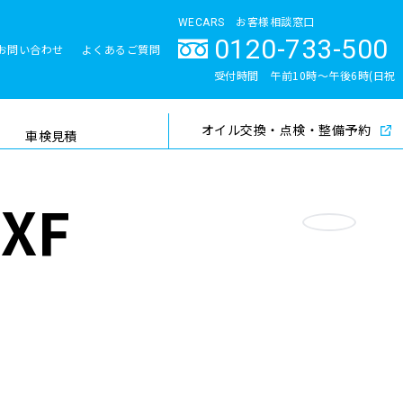
WECARS お客様相談窓口
0120-733-500
お問い合わせ
よくあるご質問
とサポート体制
受付時間 午前10時〜午後6時(日祝
除く)
オイル交換・点検・整備予約
検索
車検見積
XF
お気に入り