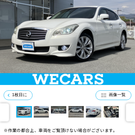
車検サービス トップ
オイル交換・点検・整備予約
車検料金・メニュー
お役立ち情報
品質管理とサポート体制
お問い合わせ
企業情報
採用情報
1枚目に
画像一覧
0120-733-500
※作業の都合上、車両をご覧頂けない場合がございます。