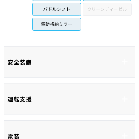
パドルシフト
クリーンディーゼル
電動格納ミラー
安全装備
ABS
横滑り防止システム
運転支援
車線逸脱防止支援シス
衝突被害軽減システム
テム
コーナーセンサー
クルーズコントロール
ブラインドスポットモ
電装
ニター