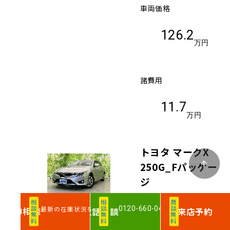
車両価格
126.2
万円
諸費用
11.7
万円
トヨタ マークX
250G_Fパッケー
ジ
相談無料
相談無料
商談無料
支払総額
0120-660-040
最新の在庫状況を確認
相談
電話
相談
来店予約
WEB
（税込）