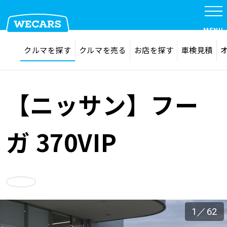
特集
MENU
探す
お気に入り
クルマを探す
クルマを売る
お店を探す
車検見積
在庫検索
サイト内検索
クルマを探す
検索
【ニッサン】フー
クルマを売る
ガ 370VIP
お店を探す
お気に入り
車検見積
1
／
62