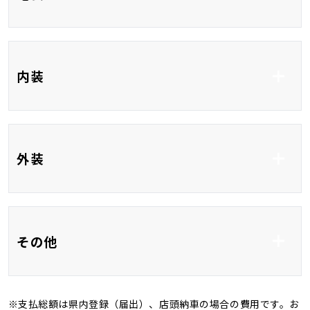
レーンアシスト
ETC
フルセグTV
内装
DVD再生
CD
Bluetooth接続
USB入力端子
フルレザーシート
パワーシート
外装
HDMI接続
シートヒーター
オットマン
ベンチシート
3列シート
フルエアロ
HID
その他
フルフラット
アルミホイール18イ
サイドカメラ
ンチ
※支払総額は県内登録（届出）、店頭納車の場合の費用です。お
バックカメラ
ＨＩＤ