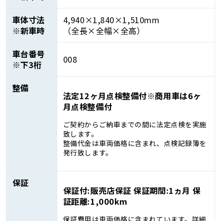
車体寸法
4,940×1,840×1,510mm
※新車時
（全長×全幅×全高）
車台番号
008
※下3桁
整備
法定12ヶ月点検整備付※商用車は6ヶ
月点検整備付
ご契約からご納車までの間に法定点検を実施
致します。
整備代金は車両価格に含まれ、点検記録簿を
発行致します。
保証
保証付:販売店保証 保証期間:1ヵ月 保
証距離:1,000km
保証費用は車両価格に含まれています。詳細