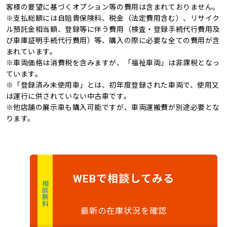
新品タイヤ
記録簿
客様の要望に基づくオプション等の費用は含まれておりません。
※支払総額には自賠責保険料、税金（法定費用含む）、リサイク
オートマチックハイビ
オートライト
4WD
キャンピングカー
ル預託金相当額、登録等に伴う費用（検査・登録手続代行費用及
ーム
び車庫証明手続代行費用）等、購入の際に必要な全ての費用が含
まれています。
※車両価格は消費税を含みますが、「福祉車両」は非課税となっ
ています。
※「登録済み未使用車」とは、初年度登録された車両で、使用又
は運行に供されていない中古車です。
※他店舗の展示車も購入可能ですが、車両運搬費が別途必要とな
ります。
で
相談
してみる
WEB
相談無料
最新の在庫状況を確認