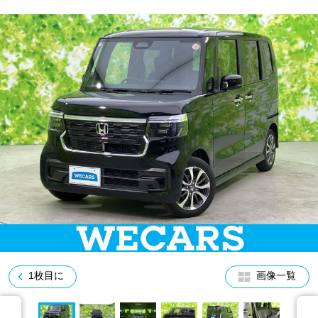
車検サービス トップ
オイル交換・点検・整備予約
車検料金・メニュー
お役立ち情報
品質管理とサポート体制
お問い合わせ
企業情報
採用情報
0120-733-500
1枚目に
画像一覧