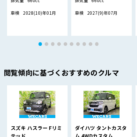
排気量
660cc
排気量
660cc
車検
2028(10)年01月
車検
2027(9)年07月
閲覧傾向に基づくおすすめのクルマ
スズキ ハスラー Fリミ
ダイハツ タントカスタ
テッド
ム 4WDカスタム