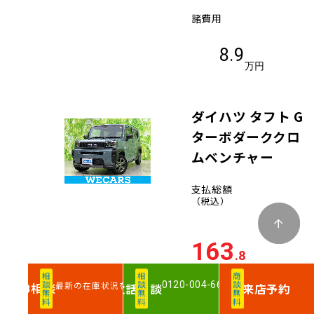
諸費用
8.9
万円
ダイハツ タフト G
ターボダーククロ
ムベンチャー
支払総額
（税込）
163
.8
万円
相談無料
相談無料
商談無料
0120-004-660
最新の在庫状況を確認
相談
電話
相談
来店予約
WEB
車両価格