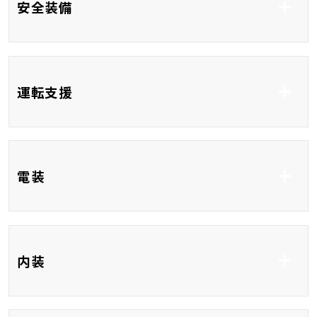
安全装備
ABS
車線逸脱防止支援シス
運転支援
テム
衝突被害軽減システム
衝突安全ボディ
コーナーセンサー
ブラインドスポットモ
レーンアシスト
電装
ニター
USB入力端子
HDMI接続
内装