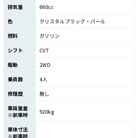
排気量
660cc
色
クリスタルブラック・パール
燃料
ガソリン
シフト
CVT
駆動
2WD
乗員数
4人
修理歴
無し
車両重量
920kg
※新車時
車体寸法
※新車時