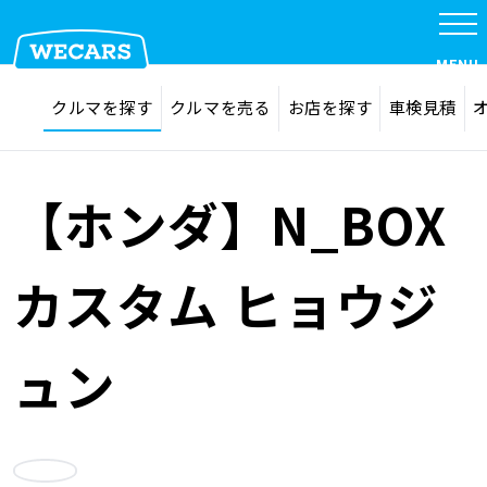
特集
MENU
探す
お気に入り
クルマを探す
クルマを売る
お店を探す
車検見積
在庫検索
サイト内検索
クルマを探す
検索
【ホンダ】N_BOX
クルマを売る
カスタム ヒョウジ
お店を探す
ュン
車検見積
お気に入り