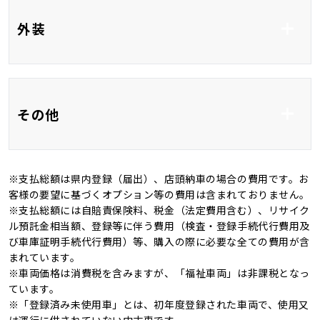
前席シートヒーター
ベンチシート
外装
3列シート
フルフラット
フルエアロ
アルミホイール14イ
その他
ンチ
ＬＥＤ
ヘッドライトレベライ
ザー
※支払総額は県内登録（届出）、店頭納車の場合の費用です。お
記録簿
禁煙車
客様の要望に基づくオプション等の費用は含まれておりません。
オートマチックハイビ
オートライト
※支払総額には自賠責保険料、税金（法定費用含む）、リサイク
ーム
4WD
キャンピングカー
ル預託金相当額、登録等に伴う費用（検査・登録手続代行費用及
び車庫証明手続代行費用）等、購入の際に必要な全ての費用が含
まれています。
※車両価格は消費税を含みますが、「福祉車両」は非課税となっ
ています。
※「登録済み未使用車」とは、初年度登録された車両で、使用又