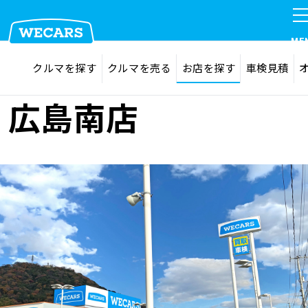
ME
探す
お気に入り
クルマを探す
クルマを売る
お店を探す
車検見積
在庫検索
サイト内検索
クルマを探す
広島南店
検索
クルマを売る
お店を探す
車検見積