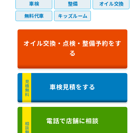
車検
整備
オイル交換
無料代車
キッズルーム
オイル交換・
点検・
整備予約
をす
る
見積無料
車検見積
をする
電話
で店舗に
相談
相談無料