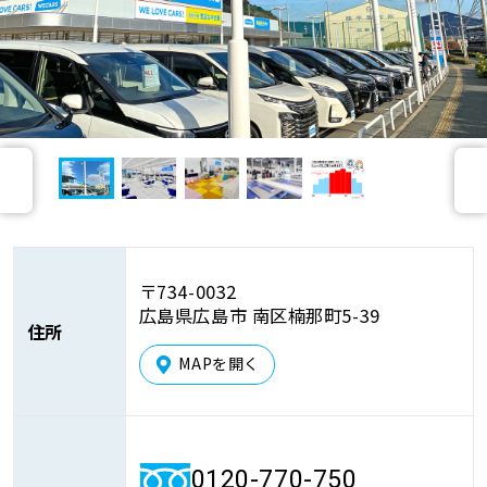
車検サービス トップ
オイル交換・点検・整備予約
車検料金・メニュー
お役立ち情報
前
次
品質管理とサポート体制
お問い合わせ
へ
へ
企業情報
採用情報
〒734-0032
広島県広島市 南区楠那町5-39
住所
MAPを開く
0120-733-500
0120-770-750