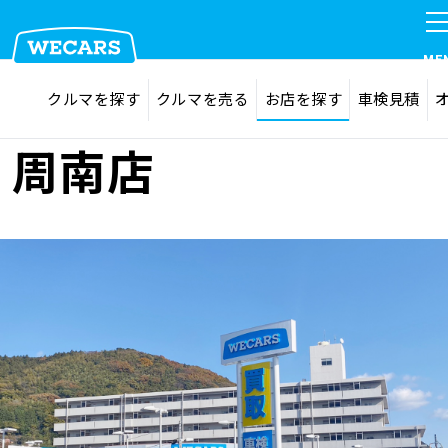
ME
探す
お気に入り
クルマを探す
クルマを売る
お店を探す
車検見積
在庫検索
サイト内検索
クルマを探す
周南店
検索
クルマを売る
お店を探す
車検見積