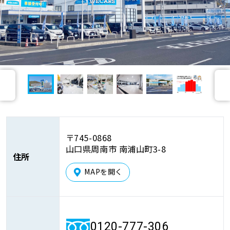
車検サービス トップ
オイル交換・点検・整備予約
車検料金・メニュー
お役立ち情報
前
次
品質管理とサポート体制
お問い合わせ
へ
へ
企業情報
採用情報
〒745-0868
山口県周南市 南浦山町3-8
住所
MAPを開く
0120-733-500
0120-777-306