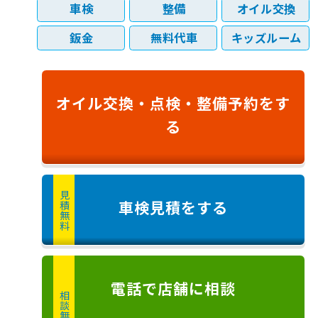
車検
整備
オイル交換
鈑金
無料代車
キッズルーム
オイル交換・
点検・
整備予約
をす
る
見積無料
車検見積
をする
電話
で店舗に
相談
相談無料