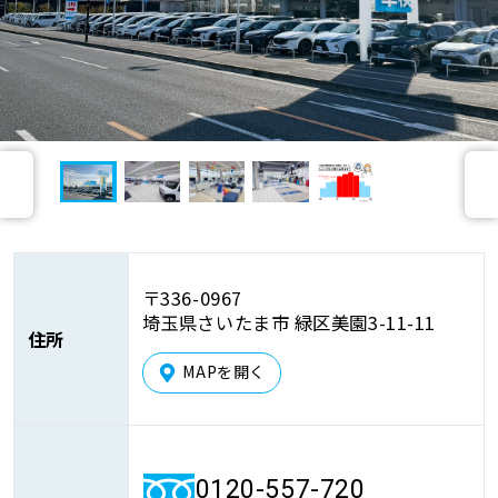
車検サービス トップ
オイル交換・点検・整備予約
車検料金・メニュー
お役立ち情報
前
次
品質管理とサポート体制
お問い合わせ
へ
へ
企業情報
採用情報
〒336-0967
埼玉県さいたま市 緑区美園3-11-11
住所
MAPを開く
0120-733-500
0120-557-720