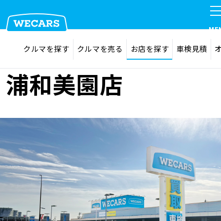
ME
探す
お気に入り
クルマを探す
クルマを売る
お店を探す
車検見積
在庫検索
サイト内検索
クルマを探す
浦和美園店
検索
クルマを売る
お店を探す
車検見積