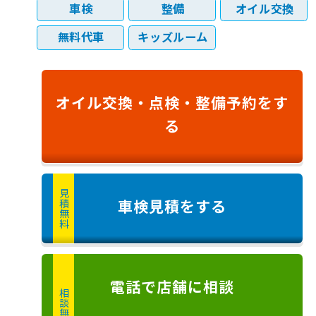
車検
整備
オイル交換
無料代車
キッズルーム
オイル交換・
点検・
整備予約
をす
る
見積無料
車検見積
をする
電話
で店舗に
相談
相談無料