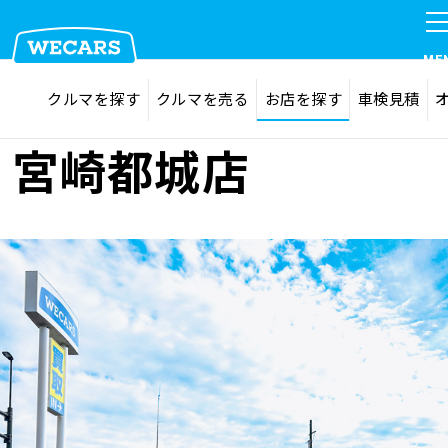
ME
探す
お気に入り
クルマを探す
クルマを売る
お店を探す
車検見積
在庫検索
サイト内検索
クルマを探す
宮崎都城店
検索
クルマを売る
お店を探す
車検見積