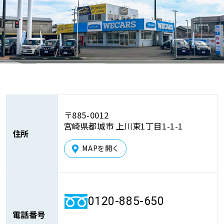
車検サービス トップ
オイル交換・点検・整備予約
車検料金・メニュー
お役立ち情報
品質管理とサポート体制
お問い合わせ
〒885-0012
宮崎県都城市 上川東1丁目1-1-1
企業情報
採用情報
住所
MAPを開く
0120-733-500
0120-885-650
電話番号