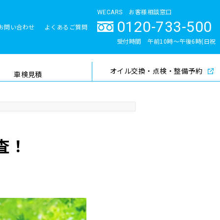
WECARS お客様相談窓口
0120-733-500
お問い合わせ
よくあるご質問
とサポート体制
受付時間 午前10時〜午後6時(日祝
除く)
オイル交換・点検・整備予約
検索
車検見積
査！