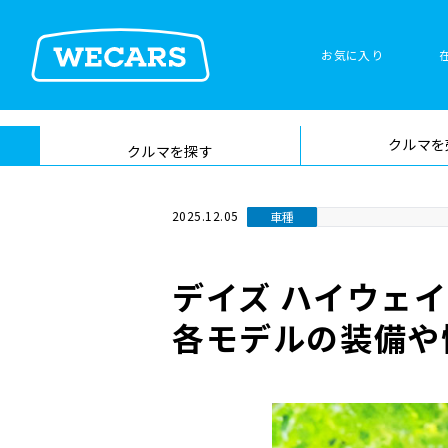
お気に入り
車検サービス トップ
クルマを
在庫検索
サイト内検
クルマを探す
索
2025.12.05
車種
デイズ ハイウェ
各モデルの装備や