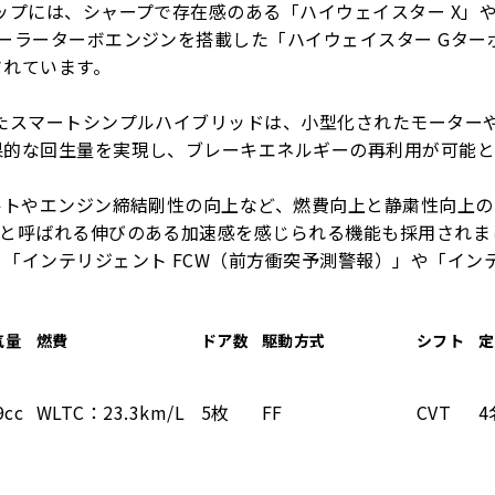
ップには、シャープで存在感のある「ハイウェイスター X」や
ーラーターボエンジンを搭載した「ハイウェイスター Gター
されています。
れたスマートシンプルハイブリッドは、小型化されたモーター
果的な回生量を実現し、ブレーキエネルギーの再利用が可能と
ルトやエンジン締結剛性の向上など、燃費向上と静粛性向上
プと呼ばれる伸びのある加速感を感じられる機能も採用されま
「インテリジェント FCW（前方衝突予測警報）」や「インテ
。
気量
燃費
ドア数
駆動方式
シフト
定
9cc
WLTC：23.3km/L
5枚
FF
CVT
4