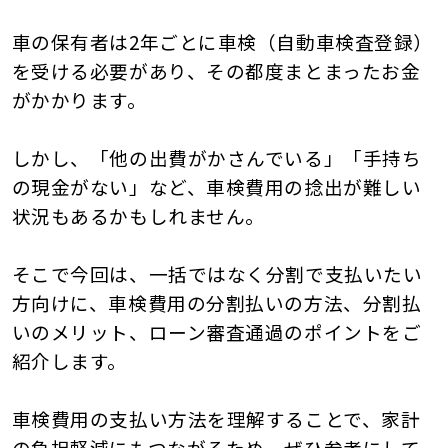
車検サービス トップ
オイル交換・点検・整備予約
車の保有者は2年ごとに車検（自動車検査登録）
を受ける必要があり、その都度まとまったお金
車検料金・メニュー
がかかります。
お役立ち情報
しかし、「他の出費がかさんでいる」「手持ち
品質管理とサポート体制
お問い合わせ
の現金がない」など、車検費用の捻出が難しい
状況もあるかもしれません。
企業情報
採用情報
そこで今回は、一括ではなく分割で支払いたい
方向けに、車検費用の分割払いの方法、分割払
いのメリット、ローン審査通過のポイントをご
紹介します。
0120-733-500
車検費用の支払い方法を理解することで、家計
の負担軽減にもつながるため、ぜひ参考にして