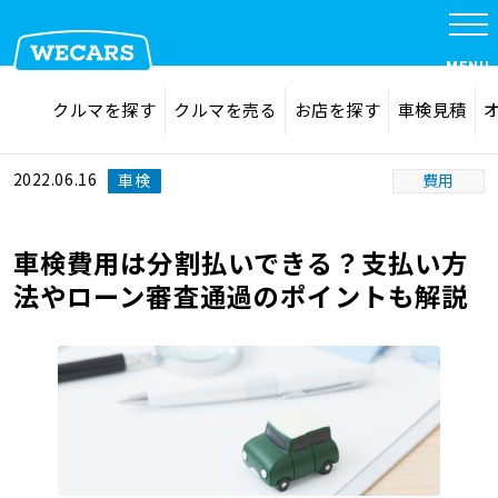
MENU
探す
お気に入り
クルマを探す
クルマを売る
お店を探す
車検見積
在庫検索
サイト内検索
クルマを探す
検索
2022.06.16
車検
費用
クルマを売る
車検費用は分割払いできる？支払い方
法やローン審査通過のポイントも解説
お店を探す
車検見積