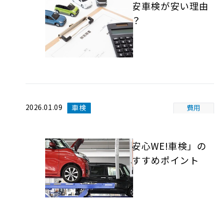
格安車検が安い理由
は？
2026.01.09
車検
費用
「安心WE!車検」の
おすすめポイント