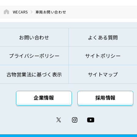
よび開発のため
⑤お問い合わせへのご対応およびお客様への
WECARS
車両お問い合わせ
ご連絡のため
⑥ご来訪およびお問い合わせ等の記録の管理
のため
お問い合わせ
よくある質問
⑦本基本方針記載の方法により第三者に対し
て提供するため
プライバシーポリシー
サイトポリシー
⑧その他自動車関連業およびこれらに付帯・
関連するサービスの提供のため
古物営業法に基づく表示
サイトマップ
上記の利用目的を変更する場合には、変更後の利用
目的が変更前の利用目的と相当の関連性を有すると
合理的に認められる範囲においてのみ変更を行い、
企業情報
採用情報
その内容をご本人に対し、原則として書面等（電磁
的記録を含みます。）により通知し、または弊社の
ウェブサイト等により公表します。
(4)個人情報の取得