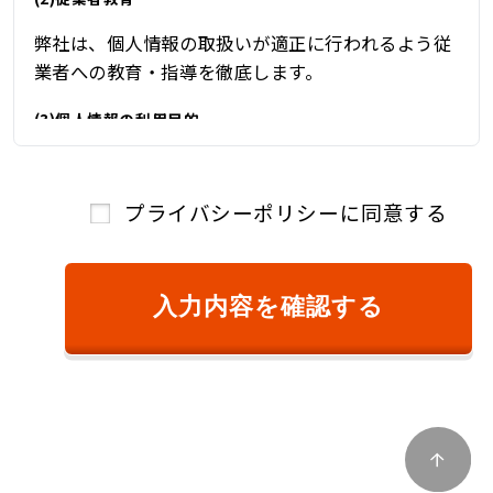
弊社は、個人情報の取扱いが適正に行われるよう従
業者への教育・指導を徹底します。
(3)個人情報の利用目的
弊社は、自動車関連業を営んでおり、自動車関連業
を通じて取得した個人情報を、下記の目的の範囲内
プライバシーポリシーに同意する
で、適法かつ公正に利用し、その他の目的に利用す
ることはありません。
①ご本人様確認のため
入力内容を確認する
②商品またはサービスのご提供およびその対
価のご請求のため
③キャンペーン、懸賞、新サービス等のご案
内、および、顧客満足度調査等のアンケート等
を依頼するため
④商品およびサービスの改善、企画、研究お