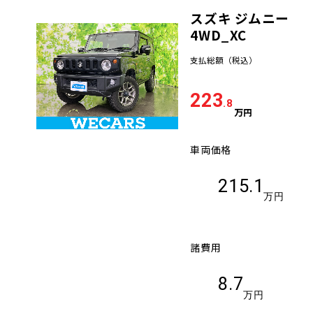
スズキ ジムニー
車検サービス トップ
オイル交換・点検・整備予約
4WD_XC
支払総額
（税込）
車検料金・メニュー
お役立ち情報
223
.8
品質管理とサポート体制
万円
お問い合わせ
車両価格
企業情報
採用情報
215.1
万円
諸費用
0120-733-500
8.7
万円