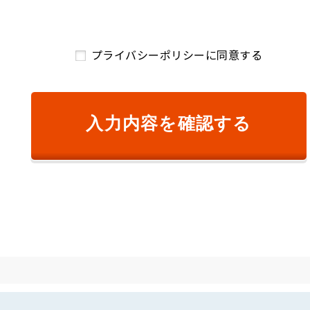
ご請求のため
および、顧客満足度調査等のアンケート等を依頼するため
プライバシーポリシーに同意する
開発のため
絡のため
め
供するため
入力内容を確認する
するサービスの提供のため
が変更前の利用目的と相当の関連性を有すると合理的に認められる範
知し、または弊社のウェブサイト等により公表します。
り個人情報を取得します。
ものをいいます。以下同様です。）の漏えい、滅失または毀損の防止
キュリティ対策を講じるとともに、利用目的の達成に必要とされる正