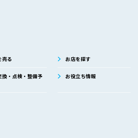
別途定めており、その具体的内容は主として以下のとおりです。安全
係法令・ガイドライン等の遵守」、「安全管理措置に関する事項」、
を売る
お店を探す
ごとに、取扱方法、責任者・担当者およびその任務等についての規程
交換・点検・整備予
お役立ち情報
運用
整備と実施