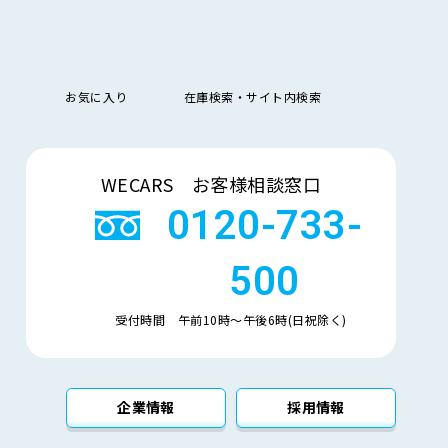
管理措置に関するご質問については、下記のお問い合わ
お気に入り
在庫検索・サイト内検索
「質問および苦情処理の窓口」等について本基本方針を
検索
WECARS お客様相談窓口
を整備し、必要に応じて見直しています。
0120-733-
500
受付時間 午前10時〜午後6時(日祝除く)
企業情報
採用情報