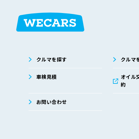
弊社は、個人データの安全管理措置に関する社内規程を
せ先までお寄せください。
① 基本方針の整備
個人データの適正な取扱いの確保のため、「関
策定し、必要に応じて見直しています。
在庫検索
サイト内検
索
② 個人データの安全管理に係る取扱規程の整備
クルマを探す
クルマ
取得、利用、保存、提供、削除・廃棄等の段階
③ 組織的安全管理措置
車検見積
オイル
約
個人データの管理責任者等の設置
就業規則等における安全管理措置の整備
お問い合わせ
個人データの安全管理に係る取扱規程に従った
個人データの取扱状況を確認できる手段の整備
個人データの取扱状況の点検および監査体制の
漏えい等事案に対応する体制の整備
④ 人的安全管理措置