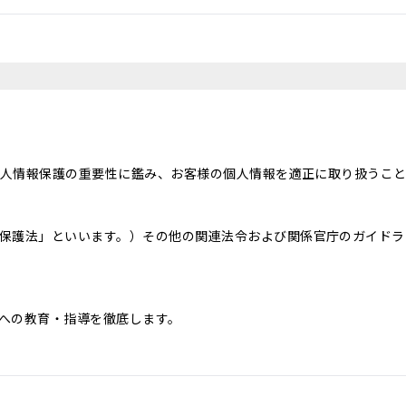
、個人情報保護の重要性に鑑み、お客様の個人情報を適正に取り扱うこ
保護法」といいます。）その他の関連法令および関係官庁のガイドラ
への教育・指導を徹底します。
じて取得した個人情報を、下記の目的の範囲内で、適法かつ公正に利