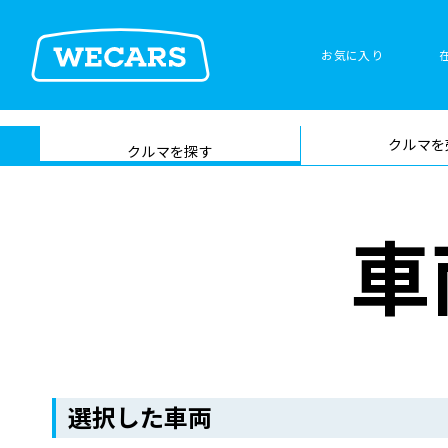
お気に入り
車検サービス トップ
クルマを
在庫検索
サイト内検
クルマを探す
索
車
選択した車両