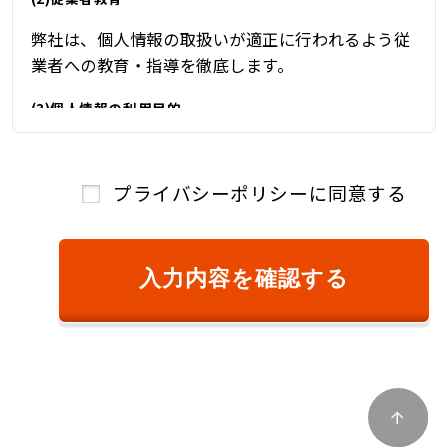
弊社は、個人情報の取扱いが適正に行われるよう従
業者への教育・指導を徹底します。
(3)個人情報の利用目的
弊社は、自動車関連業を営んでおり、自動車関連業
を通じて取得した個人情報を、下記の目的の範囲内
プライバシーポリシーに同意する
で、適法かつ公正に利用し、その他の目的に利用す
ることはありません。
①ご本人様確認のため
入力内容を確認する
②商品またはサービスのご提供およびその対
価のご請求のため
③キャンペーン、懸賞、新サービス等のご案
内、および、顧客満足度調査等のアンケート等
を依頼するため
④商品およびサービスの改善、企画、研究お