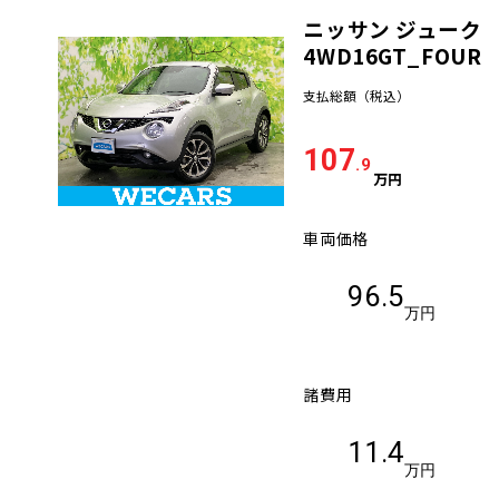
ニッサン ジューク
車検サービス トップ
オイル交換・点検・整備予約
4WD16GT_FOUR
支払総額
（税込）
車検料金・メニュー
お役立ち情報
107
.9
品質管理とサポート体制
万円
お問い合わせ
車両価格
企業情報
採用情報
96.5
万円
諸費用
0120-733-500
11.4
万円