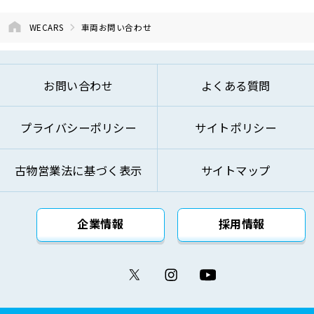
よび開発のため
⑤お問い合わせへのご対応およびお客様への
WECARS
車両お問い合わせ
ご連絡のため
⑥ご来訪およびお問い合わせ等の記録の管理
のため
お問い合わせ
よくある質問
⑦本基本方針記載の方法により第三者に対し
て提供するため
プライバシーポリシー
サイトポリシー
⑧その他自動車関連業およびこれらに付帯・
関連するサービスの提供のため
古物営業法に基づく表示
サイトマップ
上記の利用目的を変更する場合には、変更後の利用
目的が変更前の利用目的と相当の関連性を有すると
合理的に認められる範囲においてのみ変更を行い、
企業情報
採用情報
その内容をご本人に対し、原則として書面等（電磁
的記録を含みます。）により通知し、または弊社の
ウェブサイト等により公表します。
(4)個人情報の取得