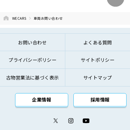
④商品およびサービスの改善、企画、研究お
よび開発のため
⑤お問い合わせへのご対応およびお客様への
WECARS
車両お問い合わせ
ご連絡のため
⑥ご来訪およびお問い合わせ等の記録の管理
のため
お問い合わせ
よくある質問
⑦本基本方針記載の方法により第三者に対し
て提供するため
プライバシーポリシー
サイトポリシー
⑧その他自動車関連業およびこれらに付帯・
関連するサービスの提供のため
古物営業法に基づく表示
サイトマップ
上記の利用目的を変更する場合には、変更後の利用
目的が変更前の利用目的と相当の関連性を有すると
合理的に認められる範囲においてのみ変更を行い、
企業情報
採用情報
その内容をご本人に対し、原則として書面等（電磁
的記録を含みます。）により通知し、または弊社の
ウェブサイト等により公表します。