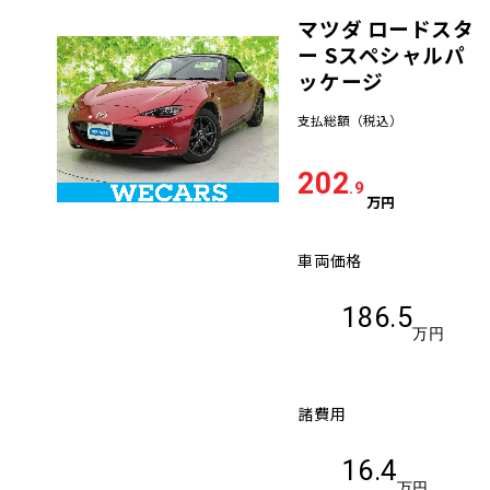
マツダ ロードスタ
車検サービス トップ
オイル交換・点検・整備予約
ー Sスペシャルパ
ッケージ
車検料金・メニュー
お役立ち情報
支払総額
（税込）
品質管理とサポート体制
202
お問い合わせ
.9
万円
車両価格
企業情報
採用情報
186.5
万円
0120-733-500
諸費用
16.4
万円