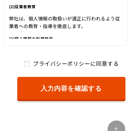
(2)従業者教育
弊社は、個人情報の取扱いが適正に行われるよう従
業者への教育・指導を徹底します。
(3)個人情報の利用目的
弊社は、自動車関連業を営んでおり、自動車関連業
を通じて取得した個人情報を、下記の目的の範囲内
プライバシーポリシーに同意する
で、適法かつ公正に利用し、その他の目的に利用す
ることはありません。
①ご本人様確認のため
入力内容を確認する
②商品またはサービスのご提供およびその対
価のご請求のため
③キャンペーン、懸賞、新サービス等のご案
内、および、顧客満足度調査等のアンケート等
を依頼するため