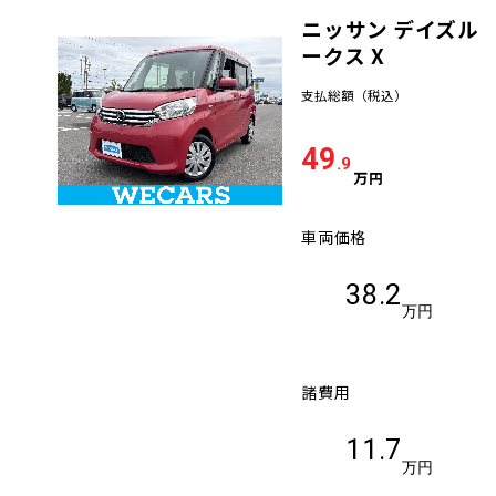
ニッサン デイズル
車検サービス トップ
オイル交換・点検・整備予約
ークス X
支払総額
（税込）
車検料金・メニュー
お役立ち情報
49
.9
品質管理とサポート体制
万円
お問い合わせ
車両価格
企業情報
採用情報
38.2
万円
諸費用
0120-733-500
11.7
万円