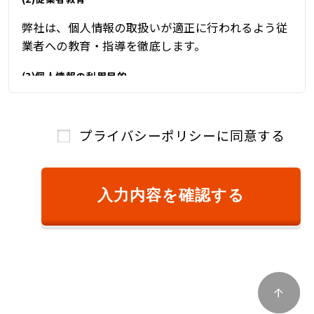
弊社は、個人情報の取扱いが適正に行われるよう従
業者への教育・指導を徹底します。
(3)個人情報の利用目的
弊社は、自動車関連業を営んでおり、自動車関連業
を通じて取得した個人情報を、下記の目的の範囲内
プライバシーポリシーに同意する
で、適法かつ公正に利用し、その他の目的に利用す
ることはありません。
①ご本人様確認のため
入力内容を確認する
②商品またはサービスのご提供およびその対
価のご請求のため
③キャンペーン、懸賞、新サービス等のご案
内、および、顧客満足度調査等のアンケート等
を依頼するため
④商品およびサービスの改善、企画、研究お