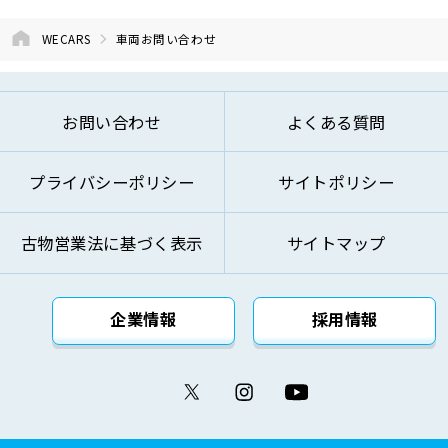
よび開発のため
⑤お問い合わせへのご対応およびお客様への
WECARS
車両お問い合わせ
ご連絡のため
⑥ご来訪およびお問い合わせ等の記録の管理
のため
お問い合わせ
よくある質問
⑦本基本方針記載の方法により第三者に対し
て提供するため
プライバシーポリシー
サイトポリシー
⑧その他自動車関連業およびこれらに付帯・
関連するサービスの提供のため
古物営業法に基づく表示
サイトマップ
上記の利用目的を変更する場合には、変更後の利用
目的が変更前の利用目的と相当の関連性を有すると
合理的に認められる範囲においてのみ変更を行い、
企業情報
採用情報
その内容をご本人に対し、原則として書面等（電磁
的記録を含みます。）により通知し、または弊社の
ウェブサイト等により公表します。
(4)個人情報の取得